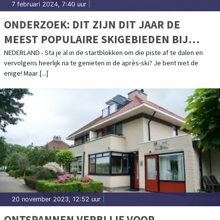
7 februari 2024, 7:40 uur
|
ONDERZOEK: DIT ZIJN DIT JAAR DE
MEEST POPULAIRE SKIGEBIEDEN BIJ
NEDERLANDERS
NEDERLAND - Sta je al in de startblokken om die piste af te dalen en
vervolgens heerlijk na te genieten in de après-ski? Je bent niet de
enige! Maar [...]
20 november 2023, 12:52 uur
|
ONTSPANNEN VERBLIJF VOOR