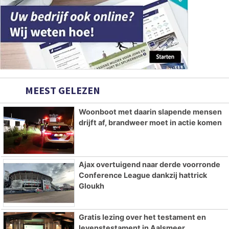
MEEST GELEZEN
Woonboot met daarin slapende mensen
drijft af, brandweer moet in actie komen
Ajax overtuigend naar derde voorronde
Conference League dankzij hattrick
Gloukh
Gratis lezing over het testament en
levenstestament in Aalsmeer