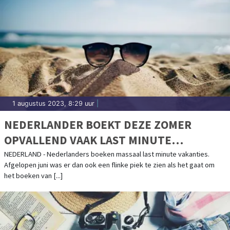
1 augustus 2023, 8:29 uur
|
NEDERLANDER BOEKT DEZE ZOMER
OPVALLEND VAAK LAST MINUTE
VAKANTIE
NEDERLAND - Nederlanders boeken massaal last minute vakanties.
Afgelopen juni was er dan ook een flinke piek te zien als het gaat om
het boeken van [...]