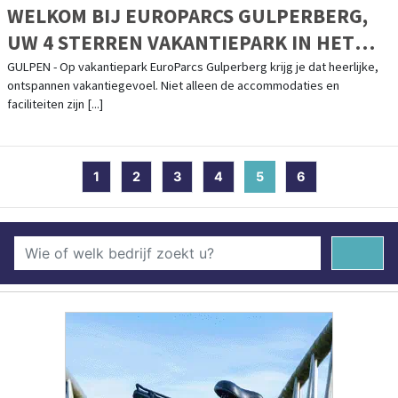
WELKOM BIJ EUROPARCS GULPERBERG,
UW 4 STERREN VAKANTIEPARK IN HET
LIMBURGSE HEUVELLAND
GULPEN - Op vakantiepark EuroParcs Gulperberg krijg je dat heerlijke,
ontspannen vakantiegevoel. Niet alleen de accommodaties en
faciliteiten zijn [...]
1
2
3
4
5
(current)
6