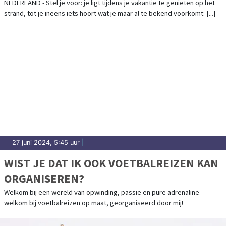
LANDGENOTEN
NEDERLAND - Stel je voor: je ligt tijdens je vakantie te genieten op het
strand, tot je ineens iets hoort wat je maar al te bekend voorkomt: [...]
27 juni 2024, 5:45 uur
|
WIST JE DAT IK OOK VOETBALREIZEN KAN
ORGANISEREN?
Welkom bij een wereld van opwinding, passie en pure adrenaline -
welkom bij voetbalreizen op maat, georganiseerd door mij!