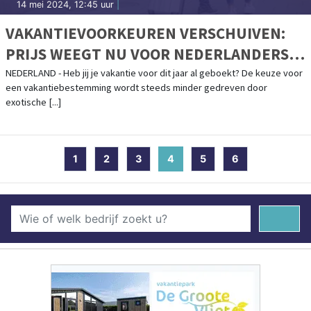
14 mei 2024, 12:45 uur
|
VAKANTIEVOORKEUREN VERSCHUIVEN:
PRIJS WEEGT NU VOOR NEDERLANDERS
ZWAARDER DAN BESTEMMING
NEDERLAND - Heb jij je vakantie voor dit jaar al geboekt? De keuze voor
een vakantiebestemming wordt steeds minder gedreven door
exotische [...]
1
2
3
4
(current)
5
6