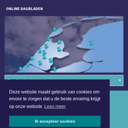
ONLINE DAGBLADEN
Overige dagbladen in de regio
Deze website maakt gebruik van cookies om
Algemene voorwaarden
ervoor te zorgen dat u de beste ervaring krijgt
op onze website
Lees meer
Disclaimer
Privacy Statement
Ik accepteer cookies