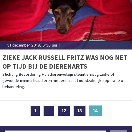
31 december 2019, 6:30 uur
|
ZIEKE JACK RUSSELL FRITZ WAS NOG NET
OP TIJD BIJ DE DIERENARTS
Stichting Bevordering Huisdierenwelzijn steunt ernstig zieke of
gewonde minima huisdieren met een acuut noodzakelijke operatie of
behandeling.
1
...
12
13
14
(current)