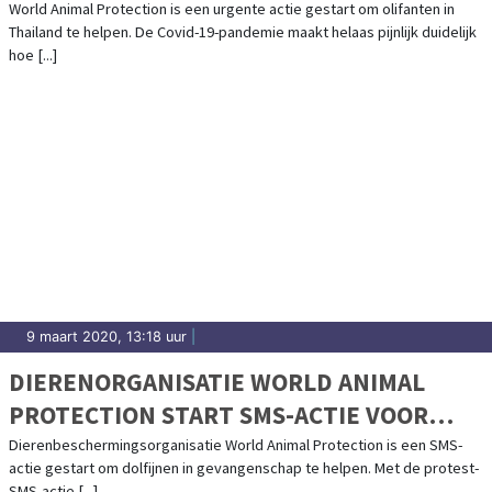
OLIFANTEN IN DE PROBLEMEN DOOR
World Animal Protection is een urgente actie gestart om olifanten in
Thailand te helpen. De Covid-19-pandemie maakt helaas pijnlijk duidelijk
CORONACRISIS'
hoe [...]
9 maart 2020, 13:18 uur
|
DIERENORGANISATIE WORLD ANIMAL
PROTECTION START SMS-ACTIE VOOR
DOLFIJNEN
Dierenbeschermingsorganisatie World Animal Protection is een SMS-
actie gestart om dolfijnen in gevangenschap te helpen. Met de protest-
SMS-actie [...]