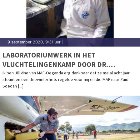
9 september 2020, 9:31 uur
|
LABORATORIUMWERK IN HET
VLUCHTELINGENKAMP DOOR DR.
JACKSON IN ZIJN DRIEWIELERFIETS
Ik ben Jill Vine van MAF-Oeganda erg dankbaar dat ze me al acht jaar
steunt en een driewielerfiets regelde voor mij en die MAF naar Zuid-
Soedan [...]