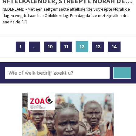
AFTELKALENDER, STREEPTE NORAH DE
DAGEN WEG TOT AAN HUN OPKIKKERDAG
NEDERLAND - Met een zelfgemaakte aftelkalender, streepte Norah de
dagen weg tot aan hun Opkikkerdag. Een dag dat ze met zijn allen de
ene na de [...]
1
...
10
11
12
(current)
13
14