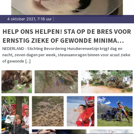
4 oktober 2021, 7:18 uur
|
HELP ONS HELPEN! STA OP DE BRES VOOR
ERNSTIG ZIEKE OF GEWONDE MINIMA
HUISDIEREN
NEDERLAND - Stichting Bevordering Huisdierenwelzijn krijgt dag en
nacht, zeven dagen per week, steunaanvragen binnen voor acuut zieke
of gewonde [...]