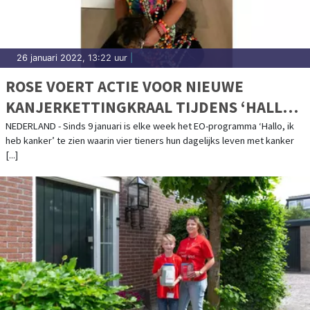
26 januari 2022, 13:22 uur
|
ROSE VOERT ACTIE VOOR NIEUWE
KANJERKETTINGKRAAL TIJDENS ‘HALLO,
IK HEB KANKER’
NEDERLAND - Sinds 9 januari is elke week het EO-programma ‘Hallo, ik
heb kanker’ te zien waarin vier tieners hun dagelijks leven met kanker
[...]