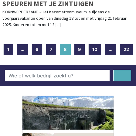
SPEUREN MET JE ZINTUIGEN
KORNWERDERZAND - Het Kazemattenmuseum is tijdens de
voorjaarsvakantie open van dinsdag 18 tot en met vrijdag 21 februari
2025. Kinderen tot en met 12 [...]
1
...
6
7
8
(current)
9
10
...
22