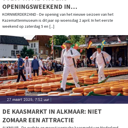
OPENINGSWEEKEND IN
KAZEMATTENMUSEUM
KORNWERDERZAND - De opening van het nieuwe seizoen van het
Kazemattenmuseum is dit jaar op woensdag 2 april. In het eerste
weekend op zaterdag 5 en [...]
27 maart 2025, 7:52 uur
|
DE KAASMARKT IN ALKMAAR: NIET
ZOMAAR EEN ATTRACTIE
ALKMAAR - De oudste en meest iconische kaasmarkt van Nederland,