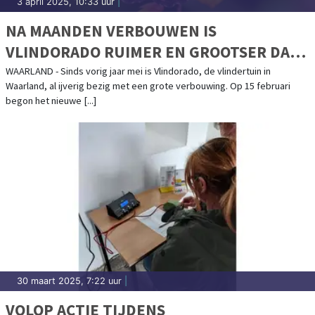
3 april 2025, 10:33 uur
|
NA MAANDEN VERBOUWEN IS
VLINDORADO RUIMER EN GROOTSER DAN
OOIT
WAARLAND - Sinds vorig jaar mei is Vlindorado, de vlindertuin in
Waarland, al ijverig bezig met een grote verbouwing. Op 15 februari
begon het nieuwe [...]
30 maart 2025, 7:22 uur
|
VOLOP ACTIE TIJDENS