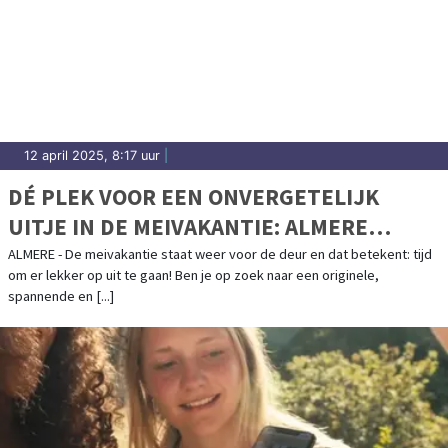
12 april 2025, 8:17 uur
|
DÉ PLEK VOOR EEN ONVERGETELIJK
UITJE IN DE MEIVAKANTIE: ALMERE
UNDERGROUND
ALMERE - De meivakantie staat weer voor de deur en dat betekent: tijd
om er lekker op uit te gaan! Ben je op zoek naar een originele,
spannende en [...]