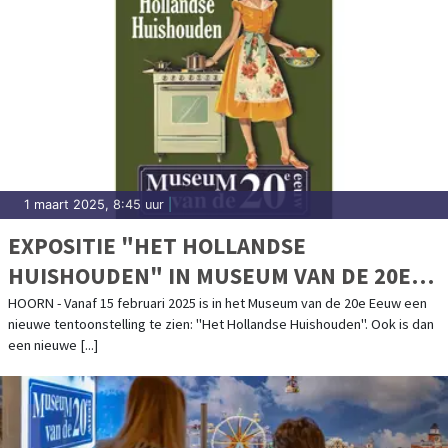
1 maart 2025, 8:45 uur
|
EXPOSITIE "HET HOLLANDSE
HUISHOUDEN" IN MUSEUM VAN DE 20E
EEUW
HOORN - Vanaf 15 februari 2025 is in het Museum van de 20e Eeuw een
nieuwe tentoonstelling te zien: "Het Hollandse Huishouden". Ook is dan
een nieuwe [...]