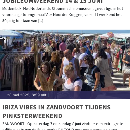
JUBILEUMWEEKEND 14 & 15 JUNI
Medemblik- Het Nederlands Stoommachinemuseum, gevestigd in het
voormalig stoomgemaal Vier Noorder Koggen, viert dit weekend het
50-jarig bestaan van [...]
28 mei 2025, 8:59 uur
|
IBIZA VIBES IN ZANDVOORT TIJDENS
PINKSTERWEEKEND
ZANDVOORT - Op zaterdag 7 en zondag 8 juni vindt er een extra grote
editie plaats van de Ibiza-markt ON TOUR met een opzet van circa