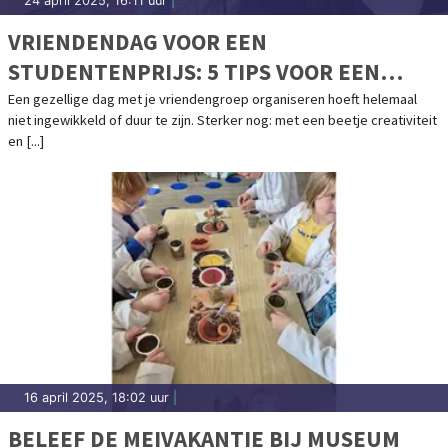
24 april 2025, 16:11 uur
|
VRIENDENDAG VOOR EEN
STUDENTENPRIJS: 5 TIPS VOOR EEN
ONVERGETELIJK UITJE
Een gezellige dag met je vriendengroep organiseren hoeft helemaal
niet ingewikkeld of duur te zijn. Sterker nog: met een beetje creativiteit
en [...]
16 april 2025, 18:02 uur
|
BELEEF DE MEIVAKANTIE BIJ MUSEUM