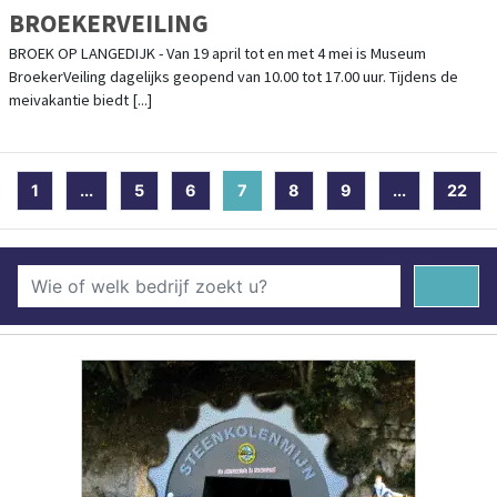
BROEKERVEILING
BROEK OP LANGEDIJK - Van 19 april tot en met 4 mei is Museum
BroekerVeiling dagelijks geopend van 10.00 tot 17.00 uur. Tijdens de
meivakantie biedt [...]
1
...
5
6
7
(current)
8
9
...
22