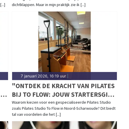
...]
dichtklappen. Maar in mijn praktijk zie ik [...]
7 januari 2026, 16:19 uur
|
"ONTDEK DE KRACHT VAN PILATES
BIJ TO FLOW: JOUW STARTERSGIDS
NAAR EEN GEZONDER LEVEN"
Waarom kiezen voor een gespecialiseerde Pilates Studio
zoals Pilates Studio To Flow in Noord-Scharwoude? Dit biedt
tal van voordelen die het [...]