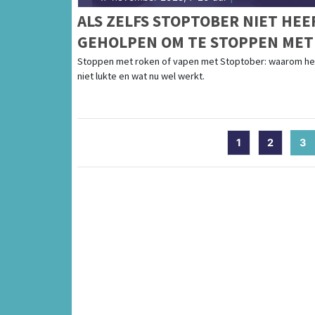
ALS ZELFS STOPTOBER NIET HEE
GEHOLPEN OM TE STOPPEN MET
ROKEN OF VAPEN
Stoppen met roken of vapen met Stoptober: waarom he
niet lukte en wat nu wel werkt.
1
2
3
(