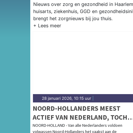
Nieuws over zorg en gezondheid in Haarlem
huisarts, ziekenhuis, GGD en gezondheidsin
brengt het zorgnieuws bij jou thuis.
28 januari 2026, 10:15 uur
|
NOORD-HOLLANDERS MEEST
ACTIEF VAN NEDERLAND, TOCH
VOLDOET SLECHTS HELFT AAN
NOORD-HOLLAND - Van alle Nederlanders voldoen
volwassen Noord-Hollanders het vaakst aan de