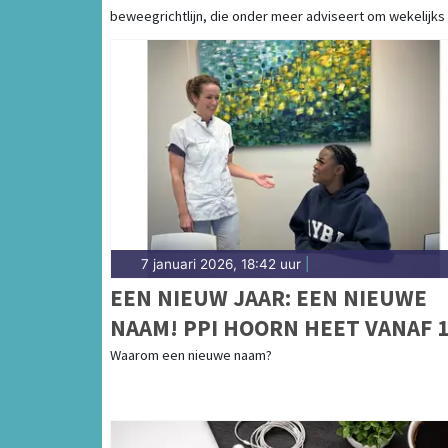
BEWEEGRICHTLIJN
beweegrichtlijn, die onder meer adviseert om wekelijks [
7 januari 2026, 18:42 uur
|
EEN NIEUW JAAR: EEN NIEUWE
NAAM! PPI HOORN HEET VANAF 1
JANUARI 2026: PPI NOORD-
Waarom een nieuwe naam?
HOLLAND