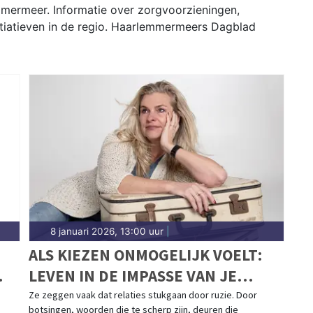
mermeer. Informatie over zorgvoorzieningen,
itiatieven in de regio. Haarlemmermeers Dagblad
8 januari 2026, 13:00 uur
|
ALS KIEZEN ONMOGELIJK VOELT:
LEVEN IN DE IMPASSE VAN JE
RELATIE
Ze zeggen vaak dat relaties stukgaan door ruzie. Door
botsingen, woorden die te scherp zijn, deuren die