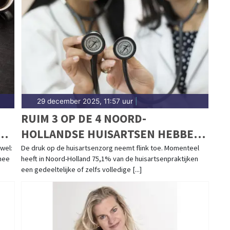
29 december 2025, 11:57 uur
|
RUIM 3 OP DE 4 NOORD-
E
HOLLANDSE HUISARTSEN HEBBEN
GEDEELTELIJKE OF VOLLEDIGE
 wel:
De druk op de huisartsenzorg neemt flink toe. Momenteel
 mee
heeft in Noord-Holland 75,1% van de huisartsenpraktijken
PATIËNTENSTOP
een gedeeltelijke of zelfs volledige [...]