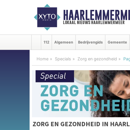
HAARLEMMERME
lokaal nieuws haarlemmermeer
112
Algemeen
Bedrijvengids
Gemeente
Home
Specials
Zorg en gezondheid
Pag
ZORG EN GEZONDHEID IN HAA