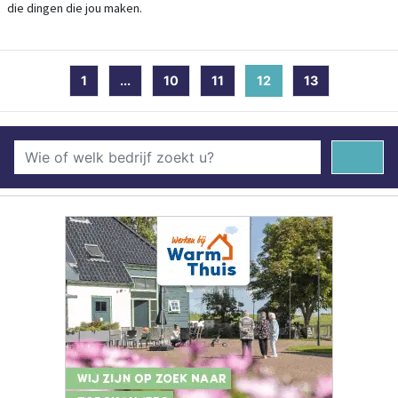
die dingen die jou maken.
1
...
10
11
12
(current)
13