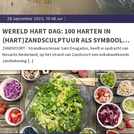
28 september 2023, 16:48 uur
|
WERELD HART DAG: 100 HARTEN IN
(HART)ZANDSCULPTUUR ALS SYMBOOL
VOOR IMPACT HART- EN VAATZIEKTEN IN
ZANDVOORT - Strandkunstenaar Sam Dougados, heeft in opdracht van
Novartis Nederland, op het strand van Zandvoort een indrukwekkende
NEDERLAND
zandtekening [...]