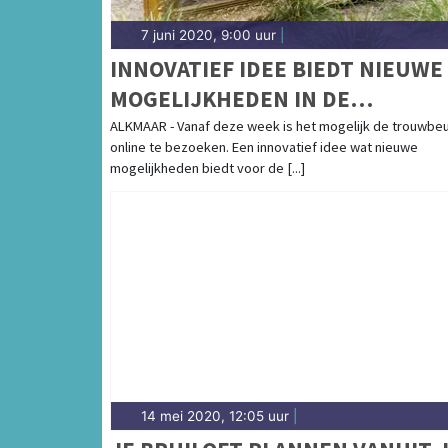
7 juni 2020, 9:00 uur
|
INNOVATIEF IDEE BIEDT NIEUWE
MOGELIJKHEDEN IN DE
TROUWBRANCHE
ALKMAAR - Vanaf deze week is het mogelijk de trouwbe
online te bezoeken. Een innovatief idee wat nieuwe
mogelijkheden biedt voor de [...]
14 mei 2020, 12:05 uur
|