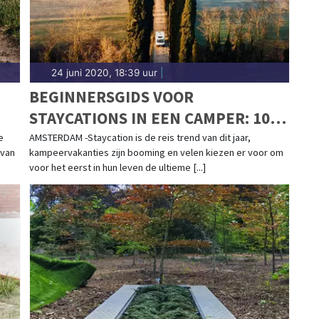
24 juni 2020, 18:39 uur
|
BEGINNERSGIDS VOOR
STAYCATIONS IN EEN CAMPER: 10
ESSENTIËLE TIPS VOOR DE
e
AMSTERDAM -Staycation is de reis trend van dit jaar,
 van
kampeervakanties zijn booming en velen kiezen er voor om
ULTIEME NEDERLANDSE ROAD TRIP
voor het eerst in hun leven de ultieme [...]
DEZE ZOMER