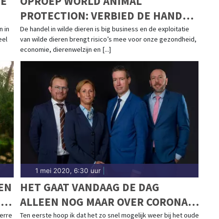
JE
OPROEP WORLD ANIMAL
PROTECTION: VERBIED DE HANDEL
IN WILDE DIEREN
n in
De handel in wilde dieren is big business en de exploitatie
eel
van wilde dieren brengt risico’s mee voor onze gezondheid,
economie, dierenwelzijn en [...]
1 mei 2020, 6:30 uur
|
EN
HET GAAT VANDAAG DE DAG
T
ALLEEN NOG MAAR OVER CORONA
EN DE MAATREGELEN DIE HIER AAN
erre
Ten eerste hoop ik dat het zo snel mogelijk weer bij het oude