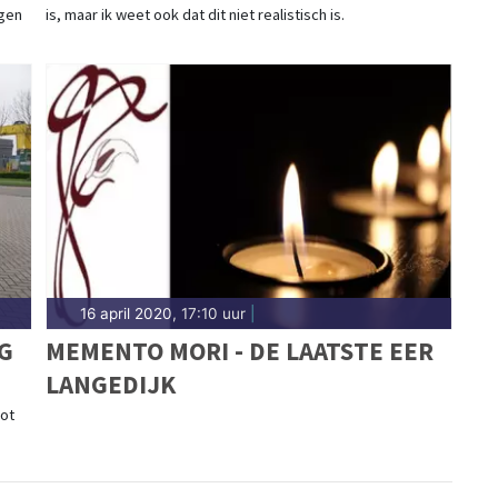
igen
is, maar ik weet ook dat dit niet realistisch is.
VASTZITTEN.
16 april 2020, 17:10 uur
|
G
MEMENTO MORI - DE LAATSTE EER
LANGEDIJK
ot