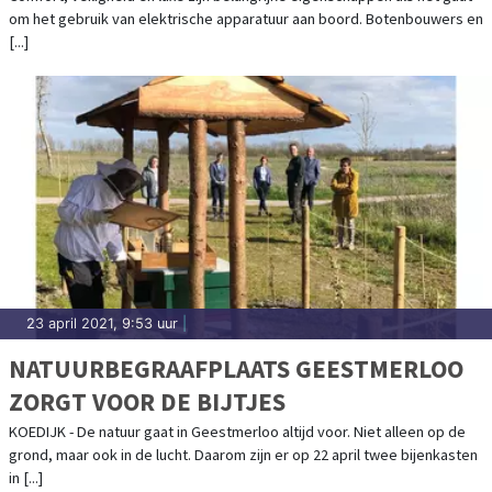
om het gebruik van elektrische apparatuur aan boord. Botenbouwers en
[...]
23 april 2021, 9:53 uur
|
NATUURBEGRAAFPLAATS GEESTMERLOO
ZORGT VOOR DE BIJTJES
KOEDIJK - De natuur gaat in Geestmerloo altijd voor. Niet alleen op de
grond, maar ook in de lucht. Daarom zijn er op 22 april twee bijenkasten
in [...]