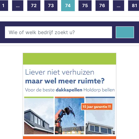
1
...
72
73
74
(current)
75
76
...
81