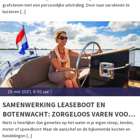
grafstenen met een persoonlijke uitstraling. Door naar uw ideeën te
luisteren [...]
25 mei 2021, 6:50 uur
|
SAMENWERKING LEASEBOOT EN
BOTENWACHT: ZORGELOOS VAREN VOOR
EEN VAST BEDRAG PER MAAND
Niets is heerlijker dan genieten op het water in je eigen sloep, tender,
motor of speedboot. Maar de aanschaf en de bijkomende kosten en
handelingen [...]