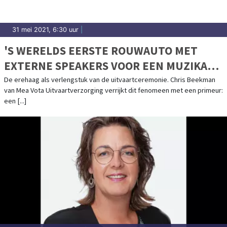
31 mei 2021, 6:30 uur
|
'S WERELDS EERSTE ROUWAUTO MET
EXTERNE SPEAKERS VOOR EEN MUZIKALE,
PERSOONLIJKE LAATSTE RIT
De erehaag als verlengstuk van de uitvaartceremonie. Chris Beekman
van Mea Vota Uitvaartverzorging verrijkt dit fenomeen met een primeur:
een [...]