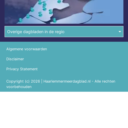
Overige dagbladen in de regio
Algemene voorwaarden
Disclaimer
Privacy Statement
Copyright (c) 2026 | Haarlemmermeerdagblad.nl - Alle rechten
voorbehouden