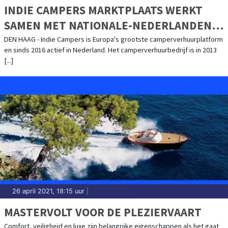
INDIE CAMPERS MARKTPLAATS WERKT
SAMEN MET NATIONALE-NEDERLANDEN
MEE AAN CAMPER DEKKING
DEN HAAG - Indie Campers is Europa's grootste camperverhuurplatform
en sinds 2016 actief in Nederland. Het camperverhuurbedrijf is in 2013
[...]
26 april 2021, 18:15 uur
|
MASTERVOLT VOOR DE PLEZIERVAART
Comfort, veiligheid en luxe zijn belangrijke eigenschappen als het gaat