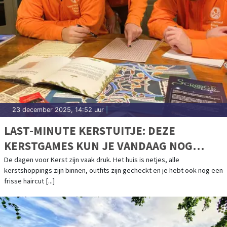
23 december 2025, 14:52 uur
|
LAST-MINUTE KERSTUITJE: DEZE
KERSTGAMES KUN JE VANDAAG NOG
SPELEN
De dagen voor Kerst zijn vaak druk. Het huis is netjes, alle
kerstshoppings zijn binnen, outfits zijn gecheckt en je hebt ook nog een
frisse haircut [...]