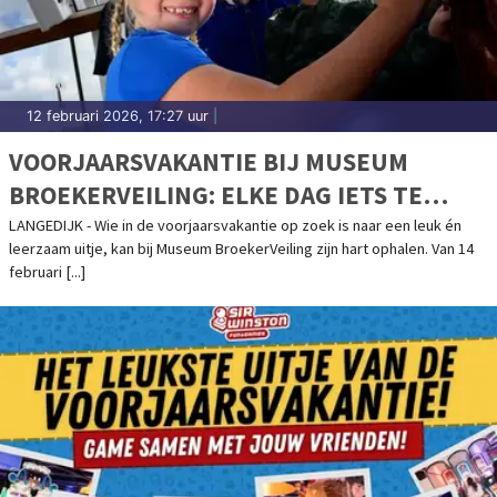
12 februari 2026, 17:27 uur
|
VOORJAARSVAKANTIE BIJ MUSEUM
BROEKERVEILING: ELKE DAG IETS TE
BELEVEN!
LANGEDIJK - Wie in de voorjaarsvakantie op zoek is naar een leuk én
leerzaam uitje, kan bij Museum BroekerVeiling zijn hart ophalen. Van 14
februari [...]