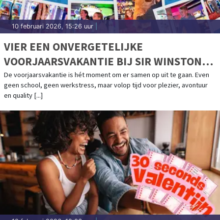
10 februari 2026, 15:26 uur
|
VIER EEN ONVERGETELIJKE
VOORJAARSVAKANTIE BIJ SIR WINSTON
FUN & GAMES!
De voorjaarsvakantie is hét moment om er samen op uit te gaan. Even
geen school, geen werkstress, maar volop tijd voor plezier, avontuur
en quality [...]