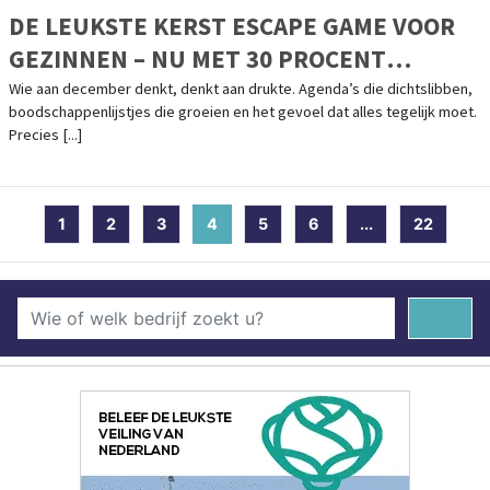
DE LEUKSTE KERST ESCAPE GAME VOOR
GEZINNEN – NU MET 30 PROCENT
KORTING
Wie aan december denkt, denkt aan drukte. Agenda’s die dichtslibben,
boodschappenlijstjes die groeien en het gevoel dat alles tegelijk moet.
Precies [...]
1
2
3
4
(current)
5
6
...
22