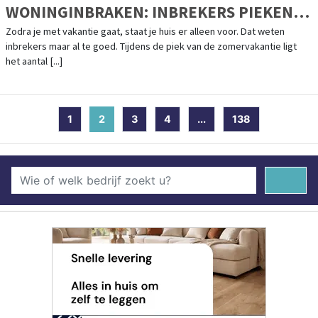
WONINGINBRAKEN: INBREKERS PIEKEN
ALS HEEL ONS LAND WEG IS
Zodra je met vakantie gaat, staat je huis er alleen voor. Dat weten
inbrekers maar al te goed. Tijdens de piek van de zomervakantie ligt
het aantal [...]
1
2
(current)
3
4
...
138