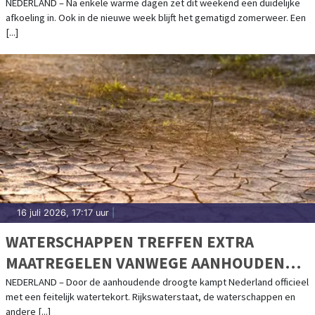
NEDERLAND – Na enkele warme dagen zet dit weekend een duidelijke
afkoeling in. Ook in de nieuwe week blijft het gematigd zomerweer. Een
[...]
16 juli 2026, 17:17 uur
|
WATERSCHAPPEN TREFFEN EXTRA
MAATREGELEN VANWEGE AANHOUDENDE
DROOGTE
NEDERLAND – Door de aanhoudende droogte kampt Nederland officieel
met een feitelijk watertekort. Rijkswaterstaat, de waterschappen en
andere [...]