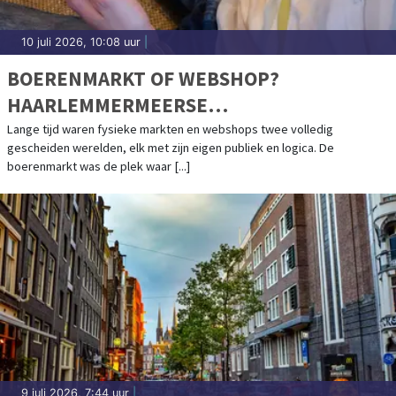
10 juli 2026, 10:08 uur
|
BOERENMARKT OF WEBSHOP?
HAARLEMMERMEERSE
DELICATESSENVERKOPERS KIEZEN
Lange tijd waren fysieke markten en webshops twee volledig
gescheiden werelden, elk met zijn eigen publiek en logica. De
STEEDS VAKER VOOR BEIDE
boerenmarkt was de plek waar [...]
9 juli 2026, 7:44 uur
|