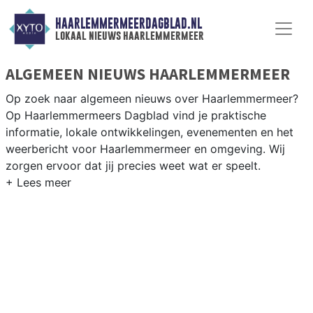
HAARLEMMERMEERDAGBLAD.NL
lokaal nieuws haarlemmermeer
ALGEMEEN NIEUWS HAARLEMMERMEER
Op zoek naar algemeen nieuws over Haarlemmermeer?
Op Haarlemmermeers Dagblad vind je praktische
informatie, lokale ontwikkelingen, evenementen en het
weerbericht voor Haarlemmermeer en omgeving. Wij
zorgen ervoor dat jij precies weet wat er speelt.
PRAKTISCHE INFORMATIE
HAARLEMMERMEER
Van werkzaamheden op de A4 en rond Schiphol tot
evenementen in Hoofddorp centrum en het weersbericht
voor de polder en de luchthavengemeente
Haarlemmermeer.