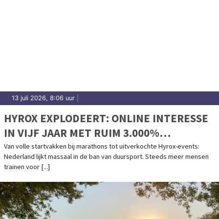
13 juli 2026, 8:06 uur
|
HYROX EXPLODEERT: ONLINE INTERESSE
IN VIJF JAAR MET RUIM 3.000%
GESTEGEN
Van volle startvakken bij marathons tot uitverkochte Hyrox-events:
Nederland lijkt massaal in de ban van duursport. Steeds meer mensen
trainen voor [...]