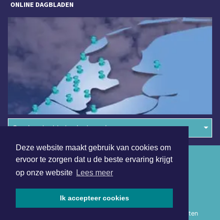
ONLINE DAGBLADEN
Overige dagbladen in de regio
Deze website maakt gebruik van cookies om
Algemene voorwaarden
ervoor te zorgen dat u de beste ervaring krijgt
op onze website
Lees meer
Disclaimer
Privacy Statement
Ik accepteer cookies
Copyright (c) 2026 | Haarlemmermeerdagblad.nl - Alle rechten