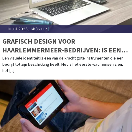
10 juli 2026, 14:36 uur
|
GRAFISCH DESIGN VOOR
HAARLEMMERMEER-BEDRIJVEN: IS EEN
STERKE VISUELE HUISSTIJL DE NIEUWE
Een visuele identiteit is een van de krachtigste instrumenten die een
bedrijf tot zijn beschikking heeft. Het is het eerste wat mensen zien,
MARKETINGSTRATEGIE?
het [...]