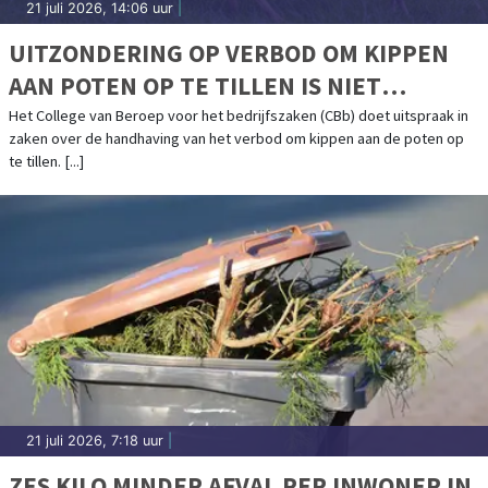
21 juli 2026, 14:06 uur
|
UITZONDERING OP VERBOD OM KIPPEN
AAN POTEN OP TE TILLEN IS NIET
TOEGESTAAN
Het College van Beroep voor het bedrijfszaken (CBb) doet uitspraak in
zaken over de handhaving van het verbod om kippen aan de poten op
te tillen. [...]
21 juli 2026, 7:18 uur
|
ZES KILO MINDER AFVAL PER INWONER IN