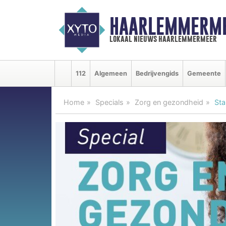
HAARLEMMERME
lokaal nieuws haarlemmermeer
112
Algemeen
Bedrijvengids
Gemeente
Home
Specials
Zorg en gezondheid
Sta