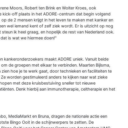
rene Moors, Robert ten Brink en Wolter Kroes, ook
 kick-off plaats in het ADORE-centrum dat begin volgend
 1 op de 2 mensen krijgt in het leven te maken met kanker en
en wel iemand kent of zelf ziek wordt. Er is uitzicht op nog
 steun ik heel graag, en hopelijk de rest van Nederland ook.
n dat is wat we hiermee doen!"
n kankeronderzoekers maakt ADORE uniek. Vanuit beide
d om de groepen met elkaar te verbinden. Maarten Bijlsma,
ien hoe je te werk gaat, door technieken en faciliteiten te
 Ze worden gestimuleerd anders te kijken naar wat zieke
open met deze kruisbestuiving sneller tot nieuwe
iënten. Denk hierbij aan immunotherapie, celtherapie en het
mbo, MediaMarkt en Bruna, dragen de nationale actie een
tste Bingo Ooit in de schijnwerpers te zetten. De