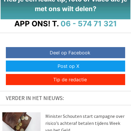
met ons wilt delen?
APP ONS!
T.
06 - 574 71 321
Deel op Facebook
Post op X
Tip de redactie
VERDER IN HET NIEUWS:
Minister Schouten start campagne over
risico’s achteraf betalen tijdens Week
van het Geld