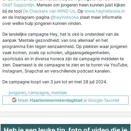
Oké? Supportlijn
. Mensen om jongeren heen kunnen juist kijken
bij de tool
De Checkers van MIND Us
. Op
www.heyhetisoke.nl
en de Instagram-pagina
@heyhetisoke
staat meer informatie
over welke hulp jongeren kunnen vinden.
De landelijke campagne Hey, het is oké is onderdeel van de
aanpak ‘Mentale gezondheid: van ons allemaal’ en het
programma Eén tegen eenzaamheid. Op plekken waar jongeren
vaak komen, zoals op scholen, uitgaansgelegenheden,
sportclubs en in diverse horeca zijn de campagne middelen te
zien. Daarnaast is de campagne te zien en te horen via YouTube,
Instagram, Snapchat en verschillende podcast kanalen.
De campagne loopt van 3 juni tot en met 28 juli 2024.
jongeren
,
campagne
,
mentale
Maak
Haarlemmermeerdagblad
je Google-favoriet
Heb je een leuke tip, foto of video die je