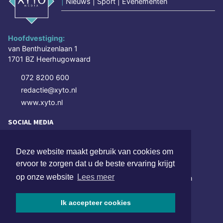
|
Nieuws | Sport | Evenementen
Hoofdvestiging:
van Benthuizenlaan 1
1701 BZ Heerhugowaard
072 8200 600
redactie@xyto.nl
www.xyto.nl
SOCIAL MEDIA
Deze website maakt gebruik van cookies om
NIEUWSBRIEF AANMELDEN
ervoor te zorgen dat u de beste ervaring krijgt
op onze website
Lees meer
Schrijf je in voor onze nieuwsbrief en krijg wekelijks een
samenvatting van alle gebeurtenissen uit jouw regio.
Ik accepteer cookies
Aanmelden