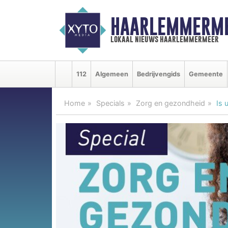
HAARLEMMERME
lokaal nieuws haarlemmermeer
112
Algemeen
Bedrijvengids
Gemeente
Home
Specials
Zorg en gezondheid
Is 