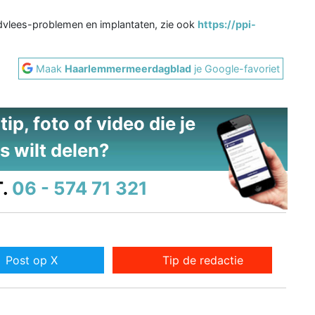
ndvlees-problemen en implantaten, zie ook
https://ppi-
Maak
Haarlemmermeerdagblad
je Google-favoriet
ip, foto of video die je
s wilt delen?
.
06 - 574 71 321
Post op X
Tip de redactie