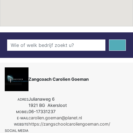
Zangcoach Carolien Goeman
Julianaweg 6
ADRES
1921 BG Akersloot
06-17331237
MOBIEL
carolien.goeman@planet.nl
E-MAIL
https://zangschoolcaroliengoeman.com/
WEBSITE
SOCIAL MEDIA