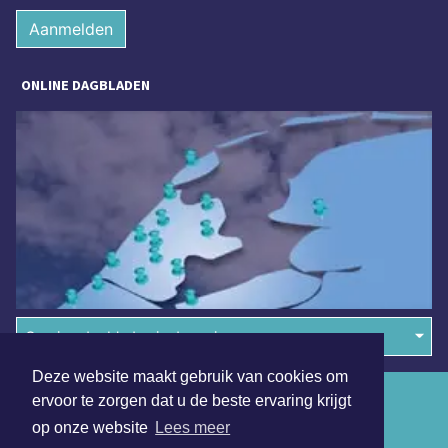
Aanmelden
ONLINE DAGBLADEN
Overige dagbladen in de regio
Deze website maakt gebruik van cookies om
Algemene voorwaarden
ervoor te zorgen dat u de beste ervaring krijgt
op onze website
Lees meer
Disclaimer