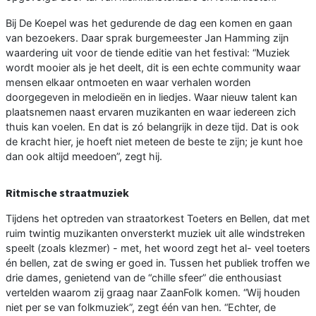
Bij De Koepel was het gedurende de dag een komen en gaan
van bezoekers. Daar sprak burgemeester Jan Hamming zijn
waardering uit voor de tiende editie van het festival: “Muziek
wordt mooier als je het deelt, dit is een echte community waar
mensen elkaar ontmoeten en waar verhalen worden
doorgegeven in melodieën en in liedjes. Waar nieuw talent kan
plaatsnemen naast ervaren muzikanten en waar iedereen zich
thuis kan voelen. En dat is zó belangrijk in deze tijd. Dat is ook
de kracht hier, je hoeft niet meteen de beste te zijn; je kunt hoe
dan ook altijd meedoen”, zegt hij.
Ritmische straatmuziek
Tijdens het optreden van straatorkest Toeters en Bellen, dat met
ruim twintig muzikanten onversterkt muziek uit alle windstreken
speelt (zoals klezmer) - met, het woord zegt het al- veel toeters
én bellen, zat de swing er goed in. Tussen het publiek troffen we
drie dames, genietend van de “chille sfeer” die enthousiast
vertelden waarom zij graag naar ZaanFolk komen. “Wij houden
niet per se van folkmuziek”, zegt één van hen. “Echter, de