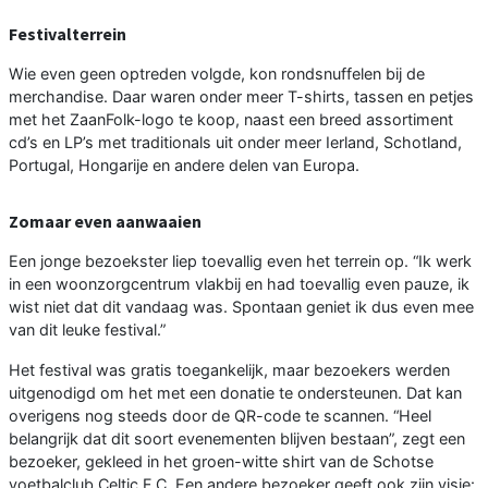
Festivalterrein
Wie even geen optreden volgde, kon rondsnuffelen bij de
merchandise. Daar waren onder meer T-shirts, tassen en petjes
met het ZaanFolk-logo te koop, naast een breed assortiment
cd’s en LP’s met traditionals uit onder meer Ierland, Schotland,
Portugal, Hongarije en andere delen van Europa.
Zomaar even aanwaaien
Een jonge bezoekster liep toevallig even het terrein op. “Ik werk
in een woonzorgcentrum vlakbij en had toevallig even pauze, ik
wist niet dat dit vandaag was. Spontaan geniet ik dus even mee
van dit leuke festival.”
Het festival was gratis toegankelijk, maar bezoekers werden
uitgenodigd om het met een donatie te ondersteunen. Dat kan
overigens nog steeds door de QR-code te scannen. “Heel
belangrijk dat dit soort evenementen blijven bestaan”, zegt een
bezoeker, gekleed in het groen-witte shirt van de Schotse
voetbalclub Celtic F.C. Een andere bezoeker geeft ook zijn visie: