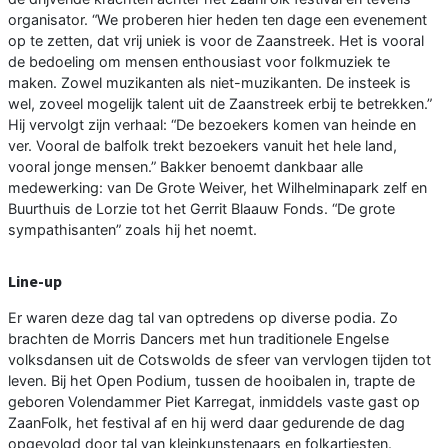
organisator. “We proberen hier heden ten dage een evenement
op te zetten, dat vrij uniek is voor de Zaanstreek. Het is vooral
de bedoeling om mensen enthousiast voor folkmuziek te
maken. Zowel muzikanten als niet-muzikanten. De insteek is
wel, zoveel mogelijk talent uit de Zaanstreek erbij te betrekken.”
Hij vervolgt zijn verhaal: “De bezoekers komen van heinde en
ver. Vooral de balfolk trekt bezoekers vanuit het hele land,
vooral jonge mensen.” Bakker benoemt dankbaar alle
medewerking: van De Grote Weiver, het Wilhelminapark zelf en
Buurthuis de Lorzie tot het Gerrit Blaauw Fonds. “De grote
sympathisanten” zoals hij het noemt.
Line-up
Er waren deze dag tal van optredens op diverse podia. Zo
brachten de Morris Dancers met hun traditionele Engelse
volksdansen uit de Cotswolds de sfeer van vervlogen tijden tot
leven. Bij het Open Podium, tussen de hooibalen in, trapte de
geboren Volendammer Piet Karregat, inmiddels vaste gast op
ZaanFolk, het festival af en hij werd daar gedurende de dag
opgevolgd door tal van kleinkunstenaars en folkartiesten.