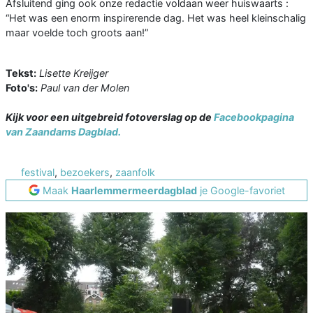
Afsluitend ging ook onze redactie voldaan weer huiswaarts :
“Het was een enorm inspirerende dag. Het was heel kleinschalig
maar voelde toch groots aan!”
Tekst:
Lisette Kreijger
Foto's:
Paul van der Molen
Kijk voor een uitgebreid fotoverslag op de
Facebookpagina
van Zaandams Dagblad.
festival
,
bezoekers
,
zaanfolk
Maak
Haarlemmermeerdagblad
je Google-favoriet