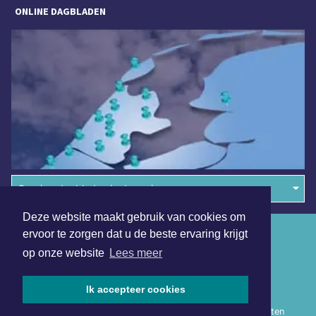
ONLINE DAGBLADEN
Overige dagbladen in de regio
Deze website maakt gebruik van cookies om
Algemene voorwaarden
ervoor te zorgen dat u de beste ervaring krijgt
op onze website
Lees meer
Disclaimer
Privacy Statement
Ik accepteer cookies
Copyright (c) 2026 | Haarlemmermeerdagblad.nl - Alle rechten