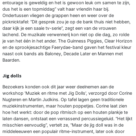
entourage is geweldig en het is gewoon leuk om samen te zijn,
dus het is een topmiddag” valt haar vriendin haar bij.
Ondertussen vliegen de grappen heen en weer over de
picknicktafel: “Dit gesprek zou je op de bank thuis niet hebben,
daar kijk je een saaie tv-serie”, zegt een van de vrouwen
lachend. De muzikale verwennerij kon niet op die dag, zo rolde
je van het één in het ander. The Guinness Piggies, Clear Horizon
en de sprookjesachtige Faerydae-band gaven het festival kleur
naast ook bands als Baloney, Decade Later en Mannen met
Baarden.
Jig dolls
Bezoekers konden ook dit jaar weer deelnemen aan de
workshop 'Muziek en ritme met Jig Dolls', verzorgd door Corine
Nugteren en Martin Judkins. Op tafel lagen geen traditionele
muziekinstrumenten, maar houten poppetjes. Corine laat zien
hoe het werkt: door de pop ritmisch op een houten plankje te
laten dansen, ontstaat een verrassend percussiegeluid. “Het lijkt
misschien eenvoudig”, vertelt ze, “Maar de jig doll was in de
middeleeuwen een populair ritme-instrument, later ook door