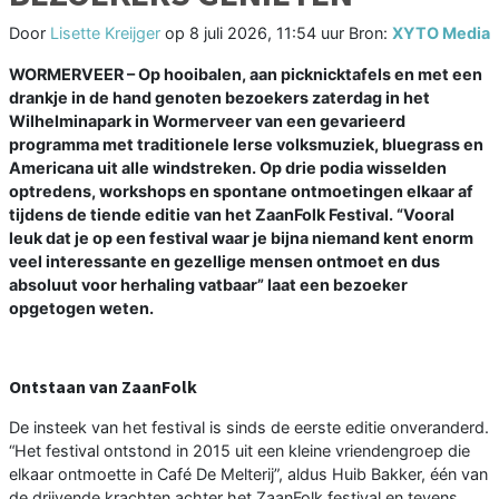
Door
Lisette Kreijger
op
8 juli 2026, 11:54 uur
Bron:
XYTO Media
WORMERVEER – Op hooibalen, aan picknicktafels en met een
drankje in de hand genoten bezoekers zaterdag in het
Wilhelminapark in Wormerveer van een gevarieerd
programma met traditionele Ierse volksmuziek, bluegrass en
Americana uit alle windstreken. Op drie podia wisselden
optredens, workshops en spontane ontmoetingen elkaar af
tijdens de tiende editie van het ZaanFolk Festival. “Vooral
leuk dat je op een festival waar je bijna niemand kent enorm
veel interessante en gezellige mensen ontmoet en dus
absoluut voor herhaling vatbaar” laat een bezoeker
opgetogen weten.
Ontstaan van ZaanFolk
De insteek van het festival is sinds de eerste editie onveranderd.
“Het festival ontstond in 2015 uit een kleine vriendengroep die
elkaar ontmoette in Café De Melterij”, aldus Huib Bakker, één van
de drijvende krachten achter het ZaanFolk festival en tevens