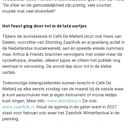
“De sfeer en de gemoedelijkheid zijn prettig, vele soorten
muziek met veel diversiteit!”
Het feest ging door tot in de late uurtjes
Tijdens de avondsessie in Café De Melterij sloot ook Hans van
Deelen, voorzitter van Stichting ZaanFolk en al jarenlang actief in
de Nederlandse muziekwereld, aan en speelde enkele nummers
mee. Arthur & Friends brachten vervolgens met onder meer de
nyckelharpa, draailier, uilleann pipes en cittern het publiek nog
eenmaal in vervoering. De avond liep door tot in de kleine
uurtjes.
Toekomstige belangstellenden kunnen terecht in Café De
Melterij op elke eerste zondag van de maand bij de sessie waar
je kunt aanschuiven met je eigen instrument of mooie liedjes
kunt zingen. Meer info:
www.demelterij.nl
Zie ook:
www.zaanfolk.nl
. Houd de agenda in de gaten want in 2027
staat voor februari ook weer het Zaanfolk Winterfestival in de
planning.