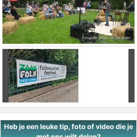
Vorige
Vo
Heb je een leuke tip, foto of video die je
met ons wilt delen?