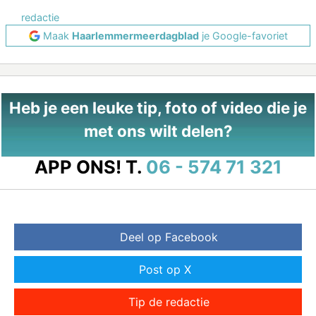
redactie
Maak
Haarlemmermeerdagblad
je Google-favoriet
Heb je een leuke tip, foto of video die je
met ons wilt delen?
APP ONS!
T.
06 - 574 71 321
Deel op Facebook
Post op X
Tip de redactie