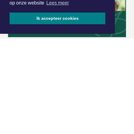
op onze website
Lees meer
Ik accepteer cookies
|
Nieuws | Sport | Evenementen
Hoofdvestiging:
van Benthuizenlaan 1
1701 BZ Heerhugowaard
072 8200 600
redactie@xyto.nl
www.xyto.nl