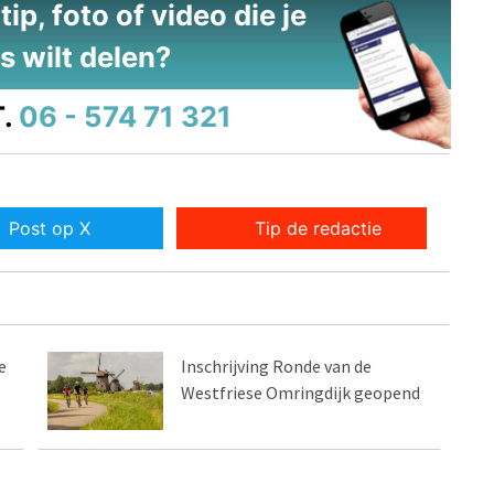
ip, foto of video die je
s wilt delen?
.
06 - 574 71 321
Post op X
Tip de redactie
e
Inschrijving Ronde van de
Westfriese Omringdijk geopend