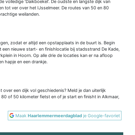
de volledige ‘Daikboekel’. De oudste en langste dijk van
 tot ver over het IJsselmeer. De routes van 50 en 80
prachtige weilanden.
en, zodat er altijd een opstapplaats in de buurt is. Begin
t een nieuwe start- en finishlocatie bij stadsstrand De Kade,
kplein in Hoorn. Op alle drie de locaties kan er na afloop
n hapje en een drankje.
t over een dijk vol geschiedenis? Meld je dan uiterlijk
 80 of 50 kilometer fietst en of je start en finisht in Alkmaar,
Maak
Haarlemmermeerdagblad
je Google-favoriet