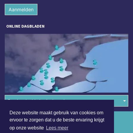
Aanmelden
ONLINE DAGBLADEN
Overige dagbladen in de regio
Deze website maakt gebruik van cookies om
Algemene voorwaarden
ervoor te zorgen dat u de beste ervaring krijgt
op onze website
Lees meer
Disclaimer