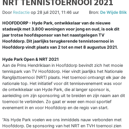
NRT TENNISTOERNOOI 2021
Door
Redactie
op
28 juli 2021, 11:46 uur
Bron:
De Wijde Blik
HOOFDDORP - Hyde Park, ontwikkelaar van de nieuwe
stadswijk met 3.800 woningen voor jong en oud, is ook dit
jaar trotse hoofdsponsor van het naastgelegen TV
Hoofddorp. Dit jaarlijks terugkerende tennistoernooi in
Hoofddorp vindt plaats van 2 tot en met 8 augustus 2021.
Hyde Park Open & NRT 2021
Aan de Prins Hendriklaan in Hoofddorp bevindt zich het mooie
tennispark van TV Hoofddorp. Hier vindt jaarlijks het Nationale
Ranglijsttoernooi (NRT) plaats. Het toernooi ontvangt elk jaar de
nationale top. Het initiatief voor dit tennisevenement was voor
de ontwikkelaar van Hyde Park, die al langer sponsor is,
aanleiding om zijn sponsoring uit te breiden en zijn naam aan dit
toernooi te verbinden. Zo gaat er weer een mooi sportief
evenement in en voor Hoofddorp en de regio van start.
“Als Hyde Park voelen we ons inmiddels nauw verbonden met
Hoofddorp. De sponsoring van het NRT en TVH toernooi zien