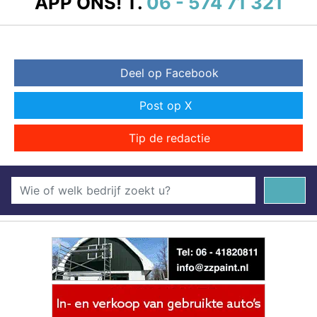
APP ONS!
T.
06 - 574 71 321
Deel op Facebook
Post op X
Tip de redactie