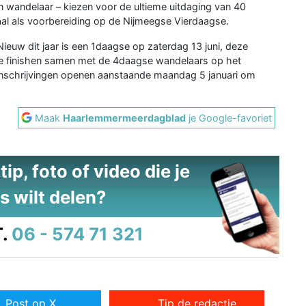
en wandelaar – kiezen voor de ultieme uitdaging van 40
aal als voorbereiding op de Nijmeegse Vierdaagse.
Nieuw dit jaar is een 1daagse op zaterdag 13 juni, deze
e finishen samen met de 4daagse wandelaars op het
 inschrijvingen openen aanstaande maandag 5 januari om
Maak
Haarlemmermeerdagblad
je Google-favoriet
ip, foto of video die je
s wilt delen?
.
06 - 574 71 321
Post op X
Tip de redactie