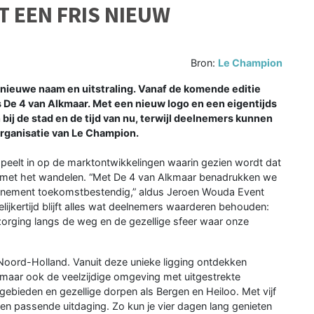
T EEN FRIS NIEUW
Bron:
Le Champion
ieuwe naam en uitstraling. Vanaf de komende editie
 De 4 van Alkmaar. Met een nieuw logo en een eigentijds
bij de stad en de tijd van nu, terwijl deelnemers kunnen
organisatie van Le Champion.
speelt in op de marktontwikkelingen waarin gezien wordt dat
 met het wandelen. “Met De 4 van Alkmaar benadrukken we
enement toekomstbestendig,” aldus Jeroen Wouda Event
ijkertijd blijft alles wat deelnemers waarderen behouden:
erzorging langs de weg en de gezellige sfeer waar onze
 Noord-Holland. Vanuit deze unieke ligging ontdekken
, maar ook de veelzijdige omgeving met uitgestrekte
ebieden en gezellige dorpen als Bergen en Heiloo. Met vijf
een passende uitdaging. Zo kun je vier dagen lang genieten