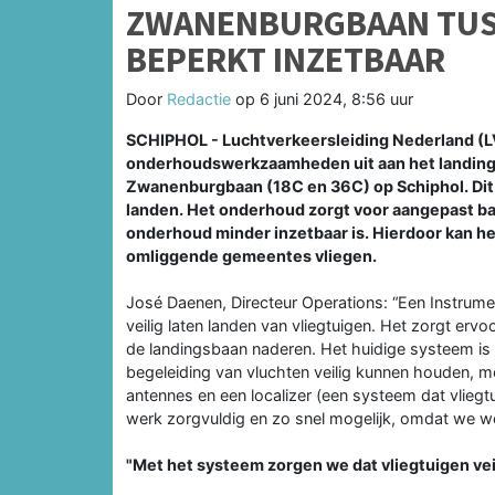
ZWANENBURGBAAN TUSS
BEPERKT INZETBAAR
Door
Redactie
op
6 juni 2024, 8:56 uur
SCHIPHOL - Luchtverkeersleiding Nederland (L
onderhoudswerkzaamheden uit aan het landing
Zwanenburgbaan (18C en 36C) op Schiphol. Dit 
landen. Het onderhoud zorgt voor aangepast 
onderhoud minder inzetbaar is. Hierdoor kan het 
omliggende gemeentes vliegen.
José Daenen, Directeur Operations: “Een Instrumen
veilig laten landen van vliegtuigen. Het zorgt erv
de landingsbaan naderen. Het huidige systeem is 
begeleiding van vluchten veilig kunnen houden, 
antennes en een localizer (een systeem dat vlieg
werk zorgvuldig en zo snel mogelijk, omdat we we
"Met het systeem zorgen we dat vliegtuigen ve