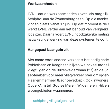
Werkzaamheden
LVNL laat de werkzaamheden zoveel als mogelij
Schiphol aan de Zwanenburgbaan. Op die manier
vinden plaats vanaf 17 juni. Op dat moment is de 
werkt LVNL verder aan het behoud van veiligheid 
localizer. Daarna voert LVNL noodzakelijke meting
nauwkeurige werking van deze systemen te contr
Aangepast baangebruik
Met name voor landend verkeer is het nodig ande
Polderbaan en Kaagbaan blijven we zoveel mogeli
vliegtuigen op de Buitenveldertbaan (27) en de Sc
september voor meer vliegverkeer over omligge
Haarlemmermeer (Badhoevedorp). Ook inwoners 
Ouder-Amstel, Gooise Meren, Wijdemeren, Hilver
woongebieden waarnemen.
schiphol
,
vliegtuigen
,
lvnl