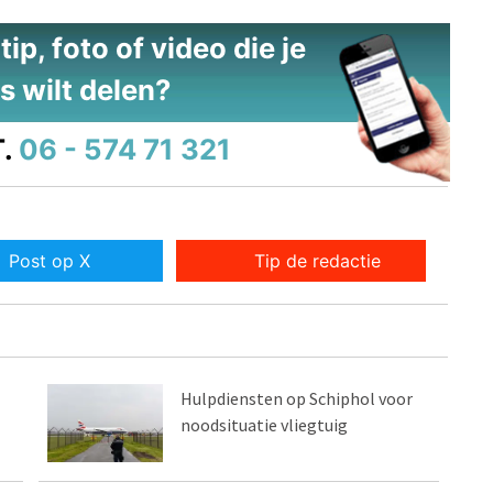
ip, foto of video die je
s wilt delen?
.
06 - 574 71 321
Post op X
Tip de redactie
Hulpdiensten op Schiphol voor
noodsituatie vliegtuig