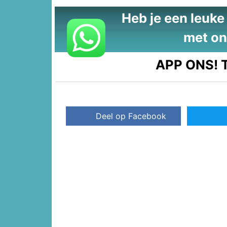
Heb je een leuke t
met on
APP ONS!
T
Deel op Facebook