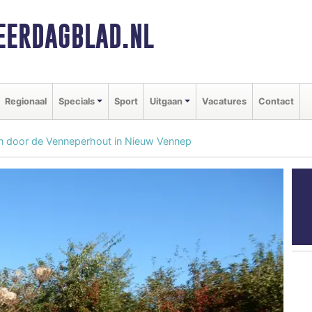
ERDAGBLAD.NL
Regionaal
Specials
Sport
Uitgaan
Vacatures
Contact
en door de Venneperhout in Nieuw Vennep