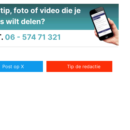
ip, foto of video die je
s wilt delen?
.
06 - 574 71 321
Post op X
Tip de redactie