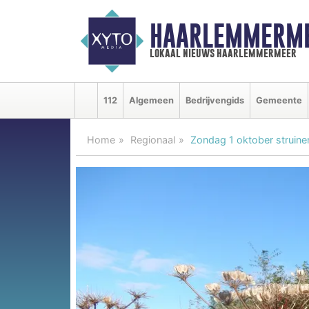
HAARLEMMERME
lokaal nieuws haarlemmermeer
112
Algemeen
Bedrijvengids
Gemeente
Home
Regionaal
Zondag 1 oktober struin