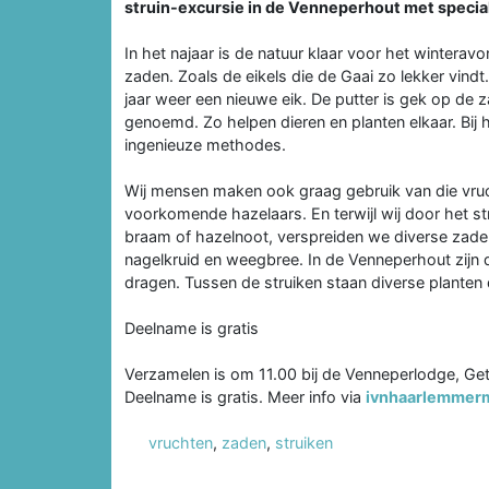
struin-excursie in de Venneperhout met specia
In het najaar is de natuur klaar voor het winterav
zaden. Zoals de eikels die de Gaai zo lekker vind
jaar weer een nieuwe eik. De putter is gek op de z
genoemd. Zo helpen dieren en planten elkaar. Bij 
ingenieuze methodes.
Wij mensen maken ook graag gebruik van die vru
voorkomende hazelaars. En terwijl wij door het st
braam of hazelnoot, verspreiden we diverse zaden
nagelkruid en weegbree. In de Venneperhout zijn
dragen. Tussen de struiken staan diverse planten d
Deelname is gratis
Verzamelen is om 11.00 bij de Venneperlodge, G
Deelname is gratis. Meer info via
ivnhaarlemmer
vruchten
,
zaden
,
struiken