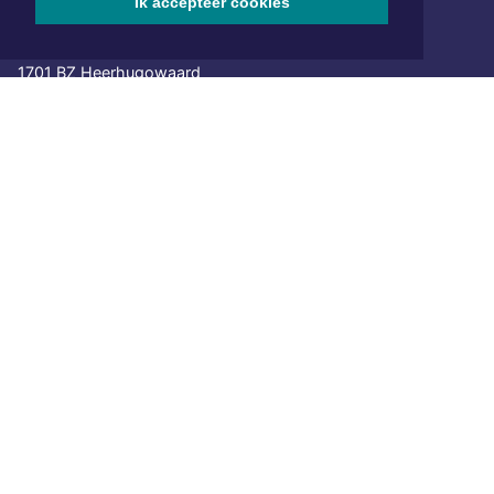
Ik accepteer cookies
Hoofdvestiging:
van Benthuizenlaan 1
1701 BZ Heerhugowaard
072 8200 600
redactie@xyto.nl
www.xyto.nl
SOCIAL MEDIA
NIEUWSBRIEF AANMELDEN
Schrijf je in voor onze nieuwsbrief en krijg wekelijks een
samenvatting van alle gebeurtenissen uit jouw regio.
Aanmelden
ONLINE DAGBLADEN