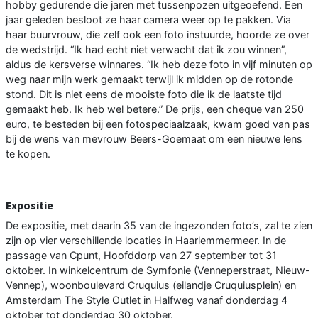
hobby gedurende die jaren met tussenpozen uitgeoefend. Een
jaar geleden besloot ze haar camera weer op te pakken. Via
haar buurvrouw, die zelf ook een foto instuurde, hoorde ze over
de wedstrijd. “Ik had echt niet verwacht dat ik zou winnen”,
aldus de kersverse winnares. “Ik heb deze foto in vijf minuten op
weg naar mijn werk gemaakt terwijl ik midden op de rotonde
stond. Dit is niet eens de mooiste foto die ik de laatste tijd
gemaakt heb. Ik heb wel betere.” De prijs, een cheque van 250
euro, te besteden bij een fotospeciaalzaak, kwam goed van pas
bij de wens van mevrouw Beers-Goemaat om een nieuwe lens
te kopen.
Expositie
De expositie, met daarin 35 van de ingezonden foto’s, zal te zien
zijn op vier verschillende locaties in Haarlemmermeer. In de
passage van Cpunt, Hoofddorp van 27 september tot 31
oktober. In winkelcentrum de Symfonie (Venneperstraat, Nieuw-
Vennep), woonboulevard Cruquius (eilandje Cruquiusplein) en
Amsterdam The Style Outlet in Halfweg vanaf donderdag 4
oktober tot donderdag 30 oktober.