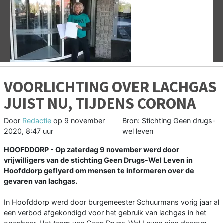
Vorige
V
VOORLICHTING OVER LACHGAS
JUIST NU, TIJDENS CORONA
Door
Redactie
op
9 november
Bron: Stichting Geen drugs-
2020, 8:47 uur
wel leven
HOOFDDORP - Op zaterdag 9 november werd door
vrijwilligers van de stichting Geen Drugs-Wel Leven in
Hoofddorp geflyerd om mensen te informeren over de
gevaren van lachgas.
In Hoofddorp werd door burgemeester Schuurmans vorig jaar al
een verbod afgekondigd voor het gebruik van lachgas in het
openbaar. Het team van Geen Drugs-Wel Leven ging daarom