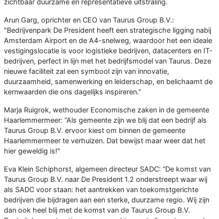
zichtbaar duurzame en representatieve uitstraling.
Arun Garg, oprichter en CEO van Taurus Group B.V.:
"Bedrijvenpark De President heeft een strategische ligging nabij
Amsterdam Airport en de A4-snelweg, waardoor het een ideale
vestigingslocatie is voor logistieke bedrijven, datacenters en IT-
bedrijven, perfect in lijn met het bedrijfsmodel van Taurus. Deze
nieuwe faciliteit zal een symbool zijn van innovatie,
duurzaamheid, samenwerking en leiderschap, en belichaamt de
kernwaarden die ons dagelijks inspireren."
Marja Ruigrok, wethouder Economische zaken in de gemeente
Haarlemmermeer: “Als gemeente zijn we blij dat een bedrijf als
Taurus Group B.V. ervoor kiest om binnen de gemeente
Haarlemmermeer te verhuizen. Dat bewijst maar weer dat het
hier geweldig is!"
Eva Klein Schiphorst, algemeen directeur SADC: “De komst van
Taurus Group B.V. naar De President 1.2 onderstreept waar wij
als SADC voor staan: het aantrekken van toekomstgerichte
bedrijven die bijdragen aan een sterke, duurzame regio. Wij zijn
dan ook heel blij met de komst van de Taurus Group B.V.