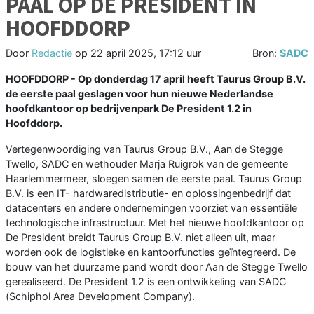
PAAL OP DE PRESIDENT IN
HOOFDDORP
Door
Redactie
op
22 april 2025, 17:12 uur
Bron:
SADC
HOOFDDORP - Op donderdag 17 april heeft Taurus Group B.V.
de eerste paal geslagen voor hun nieuwe Nederlandse
hoofdkantoor op bedrijvenpark De President 1.2 in
Hoofddorp.
Vertegenwoordiging van Taurus Group B.V., Aan de Stegge
Twello, SADC en wethouder Marja Ruigrok van de gemeente
Haarlemmermeer, sloegen samen de eerste paal. Taurus Group
B.V. is een IT- hardwaredistributie- en oplossingenbedrijf dat
datacenters en andere ondernemingen voorziet van essentiële
technologische infrastructuur. Met het nieuwe hoofdkantoor op
De President breidt Taurus Group B.V. niet alleen uit, maar
worden ook de logistieke en kantoorfuncties geïntegreerd. De
bouw van het duurzame pand wordt door Aan de Stegge Twello
gerealiseerd. De President 1.2 is een ontwikkeling van SADC
(Schiphol Area Development Company).