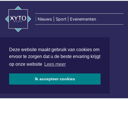
|
Nieuws | Sport | Evenementen
Hoofdvestiging:
van Benthuizenlaan 1
Deze website maakt gebruik van cookies om
1701 BZ Heerhugowaard
ervoor te zorgen dat u de beste ervaring krijgt
072 8200 600
op onze website
Lees meer
redactie@xyto.nl
www.xyto.nl
Ik accepteer cookies
SOCIAL MEDIA
NIEUWSBRIEF AANMELDEN
Schrijf je in voor onze nieuwsbrief en krijg wekelijks een
samenvatting van alle gebeurtenissen uit jouw regio.