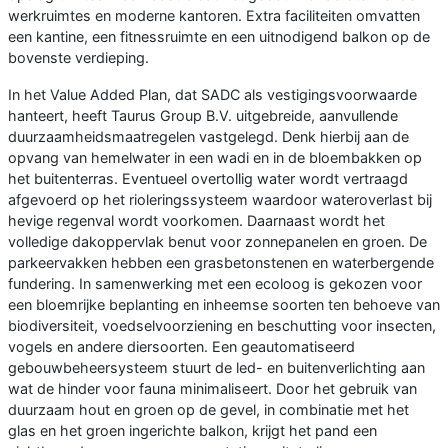
werkruimtes en moderne kantoren. Extra faciliteiten omvatten
een kantine, een fitnessruimte en een uitnodigend balkon op de
bovenste verdieping.
In het Value Added Plan, dat SADC als vestigingsvoorwaarde
hanteert, heeft Taurus Group B.V. uitgebreide, aanvullende
duurzaamheidsmaatregelen vastgelegd. Denk hierbij aan de
opvang van hemelwater in een wadi en in de bloembakken op
het buitenterras. Eventueel overtollig water wordt vertraagd
afgevoerd op het rioleringssysteem waardoor wateroverlast bij
hevige regenval wordt voorkomen. Daarnaast wordt het
volledige dakoppervlak benut voor zonnepanelen en groen. De
parkeervakken hebben een grasbetonstenen en waterbergende
fundering. In samenwerking met een ecoloog is gekozen voor
een bloemrijke beplanting en inheemse soorten ten behoeve van
biodiversiteit, voedselvoorziening en beschutting voor insecten,
vogels en andere diersoorten. Een geautomatiseerd
gebouwbeheersysteem stuurt de led- en buitenverlichting aan
wat de hinder voor fauna minimaliseert. Door het gebruik van
duurzaam hout en groen op de gevel, in combinatie met het
glas en het groen ingerichte balkon, krijgt het pand een