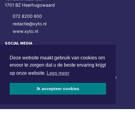
1701 BZ Heerhugowaard
072 8200 600
redactie@xyto.nl
www.xyto.nl
SOCIAL MEDIA
Deze website maakt gebruik van cookies om
ervoor te zorgen dat u de beste ervaring krijgt
NIEUWSBRIEF AANMELDEN
op onze website
Lees meer
Schrijf je in voor onze nieuwsbrief en krijg wekelijks een
samenvatting van alle gebeurtenissen uit jouw regio.
Ik accepteer cookies
Aanmelden
ONLINE DAGBLADEN