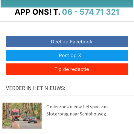
APP ONS!
T.
06 - 574 71 321
Deel op Facebook
Post op X
Tip de redactie
VERDER IN HET NIEUWS:
Onderzoek nieuw fietspad van
Sloterbrug naar Schipholweg