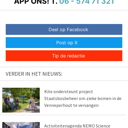
APP ONS!
T.
06 - 574 71 321
Deel op Facebook
Post op X
Tip de redactie
VERDER IN HET NIEUWS:
Kite ondersteunt project
Staatsbosbeheer om zieke bomen in de
Venneperhout te vervangen
Activiteitenagenda NEMO Science