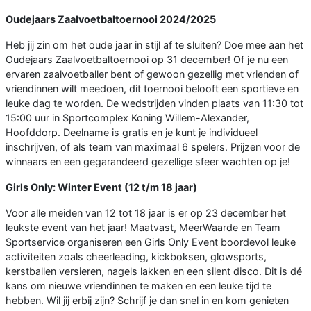
Oudejaars Zaalvoetbaltoernooi 2024/2025
Heb jij zin om het oude jaar in stijl af te sluiten? Doe mee aan het
Oudejaars Zaalvoetbaltoernooi op 31 december! Of je nu een
ervaren zaalvoetballer bent of gewoon gezellig met vrienden of
vriendinnen wilt meedoen, dit toernooi belooft een sportieve en
leuke dag te worden. De wedstrijden vinden plaats van 11:30 tot
15:00 uur in Sportcomplex Koning Willem-Alexander,
Hoofddorp. Deelname is gratis en je kunt je individueel
inschrijven, of als team van maximaal 6 spelers. Prijzen voor de
winnaars en een gegarandeerd gezellige sfeer wachten op je!
Girls Only: Winter Event (12 t/m 18 jaar)
Voor alle meiden van 12 tot 18 jaar is er op 23 december het
leukste event van het jaar! Maatvast, MeerWaarde en Team
Sportservice organiseren een Girls Only Event boordevol leuke
activiteiten zoals cheerleading, kickboksen, glowsports,
kerstballen versieren, nagels lakken en een silent disco. Dit is dé
kans om nieuwe vriendinnen te maken en een leuke tijd te
hebben. Wil jij erbij zijn? Schrijf je dan snel in en kom genieten