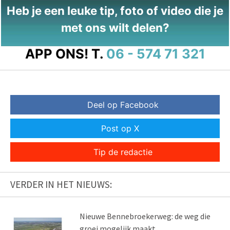
Heb je een leuke tip, foto of video die je
met ons wilt delen?
APP ONS!
T.
06 - 574 71 321
Deel op Facebook
Post op X
Tip de redactie
VERDER IN HET NIEUWS:
Nieuwe Bennebroekerweg: de weg die
groei mogelijk maakt