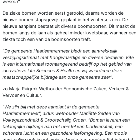
werken''
De zieke bomen worden eerst gerooid, daarna worden de
nieuwe bomen stapsgewijs geplant in het winterseizoen. De
nieuwe aanplant bestaat uit diverse boomsoorten. Dit maakt de
bomen langs de laan als geheel minder kwetsbaar, wanneer een
ziekte toch een van de boomsoorten treft.
"De gemeente Haarlemmermeer biedt een aantrekkelijk
vestigingsklimaat met hoogwaardige en diverse bedrijven. Kite
is een internationaal toonaangevend bedrijf op het gebied van
innovatieve Life Sciences & Health en wij waarderen deze
maatschappelijke bijdrage aan onze gemeente zeer",
zo Marja Ruigrok Wethouder Economische Zaken, Verkeer &
Vervoer en Cultuur.
"We zijn blij met deze aanplant in de gemeente
Haarlemmermeer", aldus wethouder Mariëtte Sedee van
Volksgezondheid & Grootschalig Groen. "Bomen leveren een
belangrijke bijdrage aan het herstel van biodiversiteit, een
schonere lucht en een gezondere leefomgeving. Een mooie
afwisseling ook in het weidse landschap rondom Schiphol dat