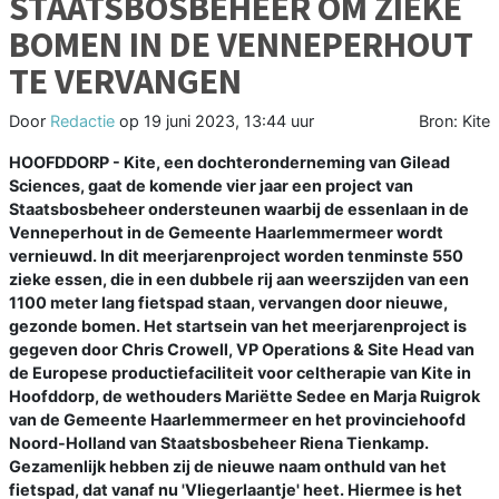
STAATSBOSBEHEER OM ZIEKE
BOMEN IN DE VENNEPERHOUT
TE VERVANGEN
Door
Redactie
op
19 juni 2023, 13:44 uur
Bron: Kite
HOOFDDORP - Kite, een dochteronderneming van Gilead
Sciences, gaat de komende vier jaar een project van
Staatsbosbeheer ondersteunen waarbij de essenlaan in de
Venneperhout in de Gemeente Haarlemmermeer wordt
vernieuwd. In dit meerjarenproject worden tenminste 550
zieke essen, die in een dubbele rij aan weerszijden van een
1100 meter lang fietspad staan, vervangen door nieuwe,
gezonde bomen. Het startsein van het meerjarenproject is
gegeven door Chris Crowell, VP Operations & Site Head van
de Europese productiefaciliteit voor celtherapie van Kite in
Hoofddorp, de wethouders Mariëtte Sedee en Marja Ruigrok
van de Gemeente Haarlemmermeer en het provinciehoofd
Noord-Holland van Staatsbosbeheer Riena Tienkamp.
Gezamenlijk hebben zij de nieuwe naam onthuld van het
fietspad, dat vanaf nu 'Vliegerlaantje' heet. Hiermee is het