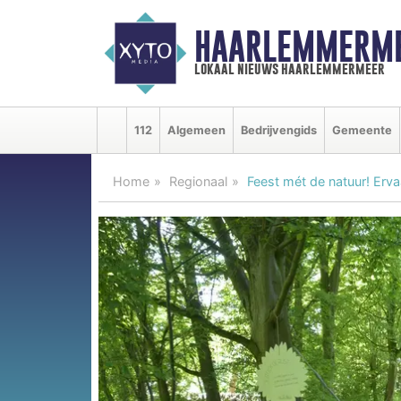
HAARLEMMERME
lokaal nieuws haarlemmermeer
112
Algemeen
Bedrijvengids
Gemeente
Home
Regionaal
Feest mét de natuur! Ervaa