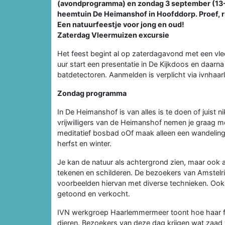
(avondprogramma) en zondag 3 september (13-16
heemtuin De Heimanshof in Hoofddorp. Proef, ruik
Een natuurfeestje voor jong en oud!
Zaterdag Vleermuizen excursie
Het feest begint al op zaterdagavond met een vl
uur start een presentatie in De Kijkdoos en daar
batdetectoren. Aanmelden is verplicht via ivnh
Zondag programma
In De Heimanshof is van alles is te doen of juist n
vrijwilligers van de Heimanshof nemen je graag m
meditatief bosbad oOf maak alleen een wandeling
herfst en winter.
Je kan de natuur als achtergrond zien, maar ook a
tekenen en schilderen. De bezoekers van Amstelr
voorbeelden hiervan met diverse technieken. Ook 
getoond en verkocht.
IVN werkgroep Haarlemmermeer toont hoe haar favo
dieren. Bezoekers van deze dag krijgen wat zaad 