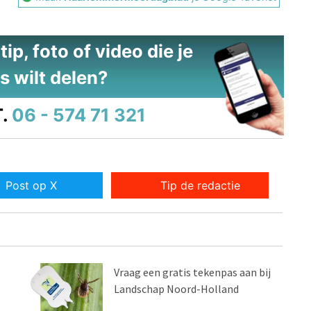
ip, foto of video die je
s wilt delen?
.
06 - 574 71 321
Post op X
Tip de redactie
Vraag een gratis tekenpas aan bij
Landschap Noord-Holland