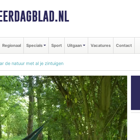
ERDAGBLAD.NL
Regionaal
Specials
Sport
Uitgaan
Vacatures
Contact
r de natuur met al je zintuigen