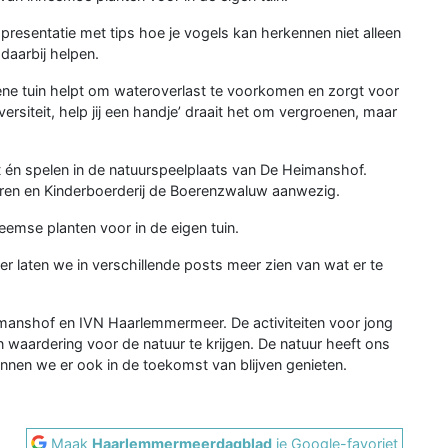
esentatie met tips hoe je vogels kan herkennen niet alleen
daarbij helpen.
ene tuin helpt om wateroverlast te voorkomen en zorgt voor
ersiteit, help jij een handje’ draait het om vergroenen, maar
it én spelen in de natuurspeelplaats van De Heimanshof.
ren en Kinderboerderij de Boerenzwaluw aanwezig.
emse planten voor in de eigen tuin.
aten we in verschillende posts meer zien van wat er te
Heimanshof en IVN Haarlemmermeer. De activiteiten voor jong
n waardering voor de natuur te krijgen. De natuur heeft ons
nen we er ook in de toekomst van blijven genieten.
Maak
Haarlemmermeerdagblad
je Google-favoriet