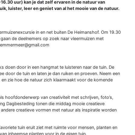
.30 uur) kan je dat zelf ervaren in de natuur van
, luister, leer en geniet van al het mooie van de natuur.
eermuizenexcursie in en net buiten De Heimanshof. Om 19.30
na gaan de deelnemers op zoek naar vleermuizen met
aarlemmermeer@gmail.com
iks doen door in een hangmat te luisteren naar de tuin. De
ee door de tuin en laten je dan ruiken en proeven. Neem een
 en zie hoe de natuur zich klaarmaakt voor de komende
ls hoofdonderwerp van creativiteit met schrijven, foto’s,
ing Dagbesteding tonen die middag mooie creatieve
andere creatieve vormen met natuur als inspiratie worden
riete tuin eruit ziet met ruimte voor mensen, planten en
van inheemse planten voor in de eigen tuin.