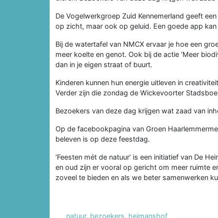
De Vogelwerkgroep Zuid Kennemerland geeft een pr
op zicht, maar ook op geluid. Een goede app kan 
Bij de watertafel van NMCX ervaar je hoe een gro
meer koelte en genot. Ook bij de actie ‘Meer biodiv
dan in je eigen straat of buurt.
Kinderen kunnen hun energie uitleven in creativite
Verder zijn die zondag de Wickevoorter Stadsboe
Bezoekers van deze dag krijgen wat zaad van inhe
Op de facebookpagina van Groen Haarlemmermeer l
beleven is op deze feestdag.
‘Feesten mét de natuur’ is een initiatief van De 
en oud zijn er vooral op gericht om meer ruimte e
zoveel te bieden en als we beter samenwerken kun
natuur
,
bezoekers
,
heimanshof