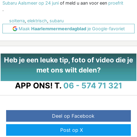
Subaru Aalsmeer op 24 juni
of meld u aan voor een
proefrit
.
solterra
,
elektrisch
,
subaru
Maak
Haarlemmermeerdagblad
je Google-favoriet
Heb je een leuke tip, foto of video die je
met ons wilt delen?
APP ONS!
T.
06 - 574 71 321
Deel op Facebook
Post op X