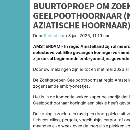
BUURTOPROEP OM ZOEK
GEELPOOTHOORNAAR (N
AZIATISCHE HOORNAAR)
Door
Redactie
op
3 juni 2026, 11:19 uur
AMSTERDAM - In regio Amstelland zijn al meer
selectieve val. Elke gevangen koningin verminde
zijn ook al beginnende embryonestjes gevonde
Door uw meldingen zijn er tot en met mei 2026 a
De Zoekgroepen Geelpoothoornaar regio Amstell
zogenaamde embryonestjes.
Het is in de komende weken super belangrijk dat ie
Geelpoothoornaar koningin een plekje heeft gevon
De koningin zoekt een rustig en droog plekje uit v
fietsenstalling, pergola, vogelhuisje, carport of o
maanden elke week even de mogelijke plekken con