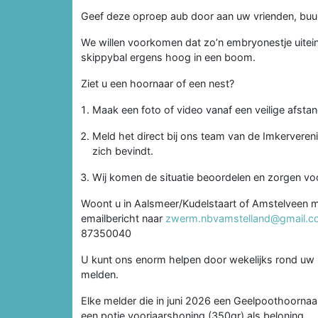
Geef deze oproep aub door aan uw vrienden, buur
We willen voorkomen dat zo’n embryonestje uitein
skippybal ergens hoog in een boom.
Ziet u een hoornaar of een nest?
Maak een foto of video vanaf een veilige afstan
Meld het direct bij ons team van de Imkerverenig
zich bevindt.
Wij komen de situatie beoordelen en zorgen voor
Woont u in Aalsmeer/Kudelstaart of Amstelveen me
emailbericht naar
zwerm.nbvamstelland@gmail.
87350040
U kunt ons enorm helpen door wekelijks rond uw h
melden.
Elke melder die in juni 2026 een Geelpoothoornaar
een potje voorjaarshoning (350gr) als beloning.