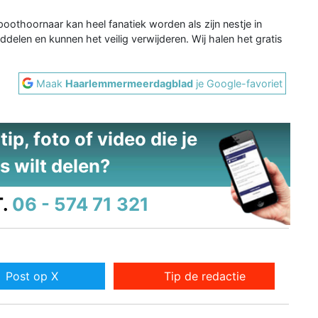
poothoornaar kan heel fanatiek worden als zijn nestje in
elen en kunnen het veilig verwijderen. Wij halen het gratis
Maak
Haarlemmermeerdagblad
je Google-favoriet
ip, foto of video die je
s wilt delen?
.
06 - 574 71 321
Post op X
Tip de redactie