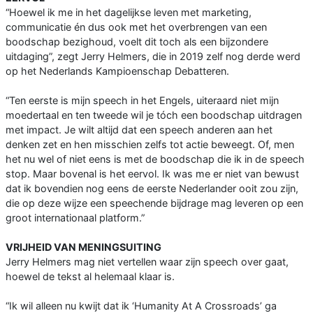
“Hoewel ik me in het dagelijkse leven met marketing,
communicatie én dus ook met het overbrengen van een
boodschap bezighoud, voelt dit toch als een bijzondere
uitdaging”, zegt Jerry Helmers, die in 2019 zelf nog derde werd
op het Nederlands Kampioenschap Debatteren.
“Ten eerste is mijn speech in het Engels, uiteraard niet mijn
moedertaal en ten tweede wil je tóch een boodschap uitdragen
met impact. Je wilt altijd dat een speech anderen aan het
denken zet en hen misschien zelfs tot actie beweegt. Of, men
het nu wel of niet eens is met de boodschap die ik in de speech
stop. Maar bovenal is het eervol. Ik was me er niet van bewust
dat ik bovendien nog eens de eerste Nederlander ooit zou zijn,
die op deze wijze een speechende bijdrage mag leveren op een
groot internationaal platform.”
VRIJHEID VAN MENINGSUITING
Jerry Helmers mag niet vertellen waar zijn speech over gaat,
hoewel de tekst al helemaal klaar is.
“Ik wil alleen nu kwijt dat ik ‘Humanity At A Crossroads’ ga