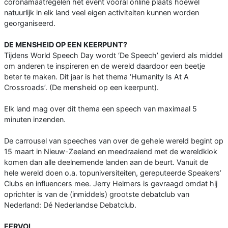
coronamaatregelen het event vooral online plaats hoewel
natuurlijk in elk land veel eigen activiteiten kunnen worden
georganiseerd.
DE MENSHEID OP EEN KEERPUNT?
Tijdens World Speech Day wordt ‘De Speech’ gevierd als middel
om anderen te inspireren en de wereld daardoor een beetje
beter te maken. Dit jaar is het thema ‘Humanity Is At A
Crossroads’. (De mensheid op een keerpunt).
Elk land mag over dit thema een speech van maximaal 5
minuten inzenden.
De carrousel van speeches van over de gehele wereld begint op
15 maart in Nieuw-Zeeland en meedraaiend met de wereldklok
komen dan alle deelnemende landen aan de beurt. Vanuit de
hele wereld doen o.a. topuniversiteiten, gereputeerde Speakers’
Clubs en influencers mee. Jerry Helmers is gevraagd omdat hij
oprichter is van de (inmiddels) grootste debatclub van
Nederland: Dé Nederlandse Debatclub.
EERVOL