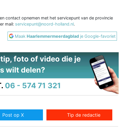
 contact opnemen met het servicepunt van de provincie
er mail:
servicepunt@noord-holland.nl
.
Maak
Haarlemmermeerdagblad
je Google-favoriet
ip, foto of video die je
s wilt delen?
.
06 - 574 71 321
Post op X
Tip de redactie