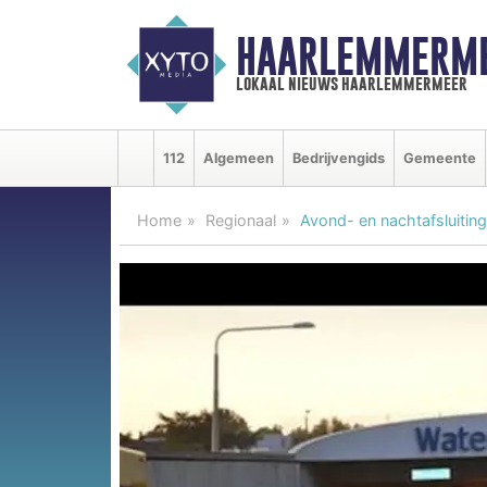
HAARLEMMERME
lokaal nieuws haarlemmermeer
112
Algemeen
Bedrijvengids
Gemeente
Home
Regionaal
Avond- en nachtafsluiting 