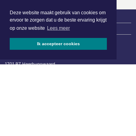
Deze website maakt gebruik van cookies om
ervoor te zorgen dat u de beste ervaring krijgt
op onze website
Lees meer
|
Nieuws | Sport | Evenementen
Ik accepteer cookies
Hoofdvestiging:
van Benthuizenlaan 1
1701 BZ Heerhugowaard
072 8200 600
redactie@xyto.nl
www.xyto.nl
SOCIAL MEDIA
NIEUWSBRIEF AANMELDEN