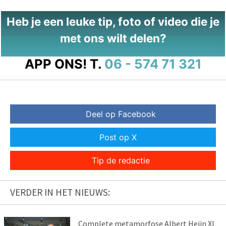
Heb je een leuke tip, foto of video die je
met ons wilt delen?
APP ONS!
T.
06 - 574 71 321
Deel op Facebook
Post op X
Tip de redactie
VERDER IN HET NIEUWS:
Complete metamorfose Albert Heijn XL