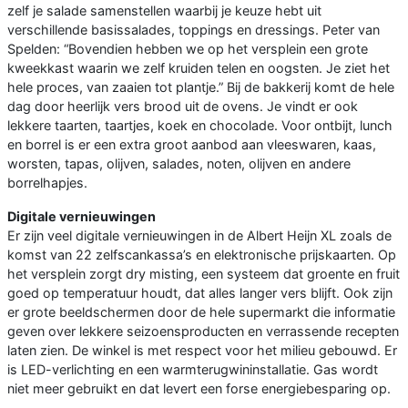
zelf je salade samenstellen waarbij je keuze hebt uit
verschillende basissalades, toppings en dressings. Peter van
Spelden: “Bovendien hebben we op het versplein een grote
kweekkast waarin we zelf kruiden telen en oogsten. Je ziet het
hele proces, van zaaien tot plantje.” Bij de bakkerij komt de hele
dag door heerlijk vers brood uit de ovens. Je vindt er ook
lekkere taarten, taartjes, koek en chocolade. Voor ontbijt, lunch
en borrel is er een extra groot aanbod aan vleeswaren, kaas,
worsten, tapas, olijven, salades, noten, olijven en andere
borrelhapjes.
Digitale vernieuwingen
Er zijn veel digitale vernieuwingen in de Albert Heijn XL zoals de
komst van 22 zelfscankassa’s en elektronische prijskaarten. Op
het versplein zorgt dry misting, een systeem dat groente en fruit
goed op temperatuur houdt, dat alles langer vers blijft. Ook zijn
er grote beeldschermen door de hele supermarkt die informatie
geven over lekkere seizoensproducten en verrassende recepten
laten zien. De winkel is met respect voor het milieu gebouwd. Er
is LED-verlichting en een warmterugwininstallatie. Gas wordt
niet meer gebruikt en dat levert een forse energiebesparing op.