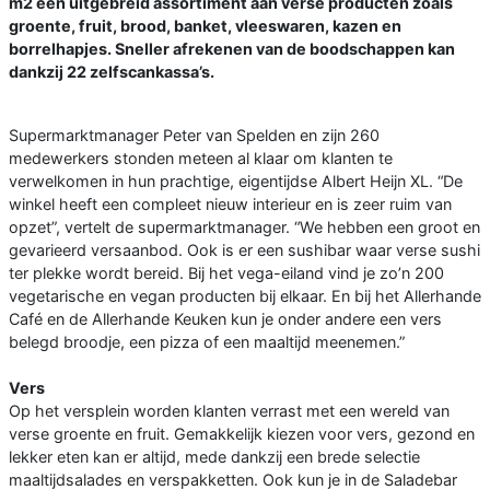
m2 een uitgebreid assortiment aan verse producten zoals
groente, fruit, brood, banket, vleeswaren, kazen en
borrelhapjes. Sneller afrekenen van de boodschappen kan
dankzij 22 zelfscankassa’s.
Supermarktmanager Peter van Spelden en zijn 260
medewerkers stonden meteen al klaar om klanten te
verwelkomen in hun prachtige, eigentijdse Albert Heijn XL. “De
winkel heeft een compleet nieuw interieur en is zeer ruim van
opzet”, vertelt de supermarktmanager. “We hebben een groot en
gevarieerd versaanbod. Ook is er een sushibar waar verse sushi
ter plekke wordt bereid. Bij het vega-eiland vind je zo’n 200
vegetarische en vegan producten bij elkaar. En bij het Allerhande
Café en de Allerhande Keuken kun je onder andere een vers
belegd broodje, een pizza of een maaltijd meenemen.”
Vers
Op het versplein worden klanten verrast met een wereld van
verse groente en fruit. Gemakkelijk kiezen voor vers, gezond en
lekker eten kan er altijd, mede dankzij een brede selectie
maaltijdsalades en verspakketten. Ook kun je in de Saladebar