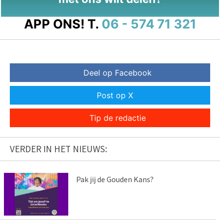
APP ONS!
T.
06 - 574 71 321
Deel op Facebook
Post op X
Tip de redactie
VERDER IN HET NIEUWS:
Pak jij de Gouden Kans?