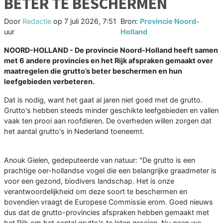
BETER TE BESCHERMEN
Door
Redactie
op
7 juli 2026, 7:51
Bron:
Provincie Noord-
uur
Holland
NOORD-HOLLAND - De provincie Noord-Holland heeft samen
met 6 andere provincies en het Rijk afspraken gemaakt over
maatregelen die grutto’s beter beschermen en hun
leefgebieden verbeteren.
Dat is nodig, want het gaat al jaren niet goed met de grutto.
Grutto's hebben steeds minder geschikte leefgebieden en vallen
vaak ten prooi aan roofdieren. De overheden willen zorgen dat
het aantal grutto's in Nederland toeneemt.
Anouk Gielen, gedeputeerde van natuur: "De grutto is een
prachtige oer-hollandse vogel die een belangrijke graadmeter is
voor een gezond, biodivers landschap. Het is onze
verantwoordelijkheid om deze soort te beschermen en
bovendien vraagt de Europese Commissie erom. Goed nieuws
dus dat de grutto-provincies afspraken hebben gemaakt met
het Rijk om het aantal grutto's te laten groeien. Nu gaan we