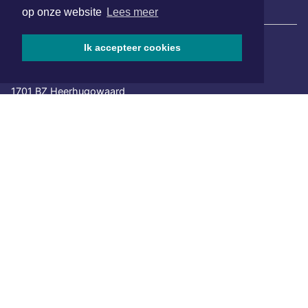
|
Nieuws | Sport | Evenementen
op onze website
Lees meer
Ik accepteer cookies
Hoofdvestiging:
van Benthuizenlaan 1
1701 BZ Heerhugowaard
072 8200 600
redactie@xyto.nl
www.xyto.nl
SOCIAL MEDIA
NIEUWSBRIEF AANMELDEN
Schrijf je in voor onze nieuwsbrief en krijg wekelijks een
samenvatting van alle gebeurtenissen uit jouw regio.
Aanmelden