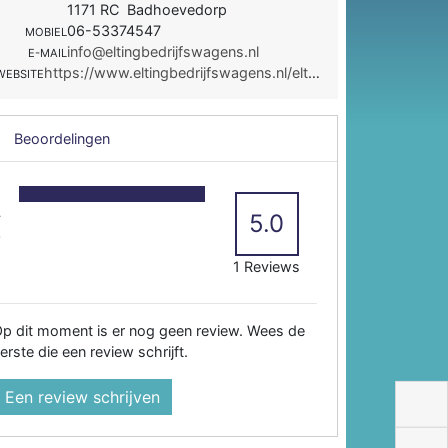
1171 RC Badhoevedorp
06-53374547
MOBIEL
info@eltingbedrijfswagens.nl
E-MAIL
https://www.eltingbedrijfswagens.nl/eltingbedrijfswagens/
WEBSITE
Beoordelingen
5
4
5.0
3
2
1 Reviews
p dit moment is er nog geen review. Wees de
erste die een review schrijft.
Een review schrijven