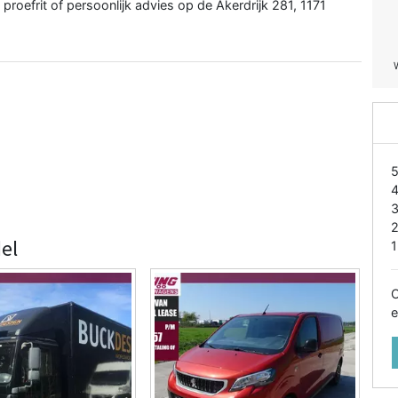
roefrit of persoonlijk advies op de Akerdrijk 281, 1171
el
1
O
e