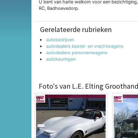
U bent van harte welkom voor een bezichtiging, p
RC, Badhoevedorp.
Gerelateerde rubrieken
autobedrijven
autodealers bestel- en vrachtwagens
autodealers personenwagens
autokeuringen
Foto's van L.E. Elting Groothand