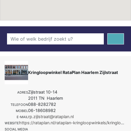
Kringloopwinkel RataPlan Haarlem Zijlstraat
Zijlstraat 10-14
ADRES
2011 TN Haarlem
088-8282782
TELEFOON
06-18608982
MOBIEL
rp.zijlstraat@rataplan.nl
E-MAIL
https://rataplan.nl/rataplan-kringloopwinkels/kringloopwinkel-rataplan-haarlem-zijlstraat/
WEBSITE
SOCIAL MEDIA