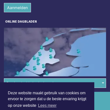
Aanmelden
ONLINE DAGBLADEN
Overige dagbladen in de regio
Deze website maakt gebruik van cookies om
Algemene voorwaarden
ervoor te zorgen dat u de beste ervaring krijgt
op onze website
Lees meer
Disclaimer