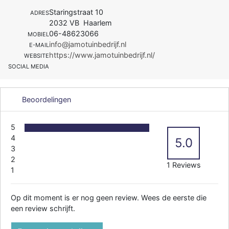
Staringstraat 10
ADRES
2032 VB Haarlem
06-48623066
MOBIEL
info@jamotuinbedrijf.nl
E-MAIL
https://www.jamotuinbedrijf.nl/
WEBSITE
SOCIAL MEDIA
Beoordelingen
5
4
5.0
3
2
1 Reviews
1
Op dit moment is er nog geen review. Wees de eerste die
een review schrijft.