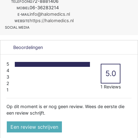
072-8881406
TELEFOON
06-36283214
MOBIEL
info@halomedics.nl
E-MAIL
https://halomedics.nl
WEBSITE
SOCIAL MEDIA
Beoordelingen
5
4
5.0
3
2
1 Reviews
1
Op dit moment is er nog geen review. Wees de eerste die
een review schrijft.
Een review schrijven