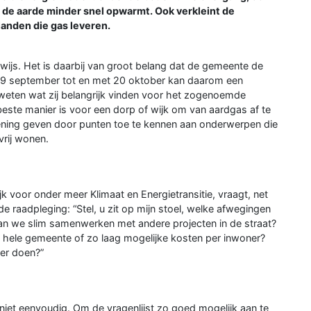
 de aarde minder snel opwarmt. Ook verkleint de
landen die gas leveren.
js. Het is daarbij van groot belang dat de gemeente de
29 september tot en met 20 oktober kan daarom een
 weten wat zij belangrijk vinden voor het zogenoemde
ste manier is voor een dorp of wijk om van aardgas af te
ing geven door punten toe te kennen aan onderwerpen die
vrij wonen.
k voor onder meer Klimaat en Energietransitie, vraagt, net
de raadpleging: “Stel, u zit op mijn stoel, welke afwegingen
an we slim samenwerken met andere projecten in de straat?
 hele gemeente of zo laag mogelijke kosten per inwoner?
er doen?”
niet eenvoudig. Om de vragenlijst zo goed mogelijk aan te