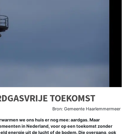
RDGASVRIJE TOEKOMST
Bron: Gemeente Haarlemmermeer
armen we ons huis er nog mee: aardgas. Maar
gemeenten in Nederland, voor op een toekomst zonder
ld energie uit de lucht of de bodem. Die overgang, ook