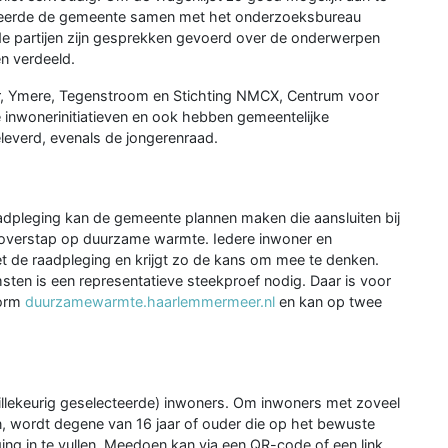
niseerde de gemeente samen met het onderzoeksbureau
de partijen zijn gesprekken gevoerd over de onderwerpen
n verdeeld.
r, Ymere, Tegenstroom en Stichting NMCX, Centrum voor
 inwonerinitiatieven en ook hebben gemeentelijke
eleverd, evenals de jongerenraad.
dpleging kan de gemeente plannen maken die aansluiten bij
e overstap op duurzame warmte. Iedere inwoner en
de raadpleging en krijgt zo de kans om mee te denken.
ten is een representatieve steekproef nodig. Daar is voor
form
duurzamewarmte.haarlemmermeer.nl
en kan op twee
illekeurig geselecteerde) inwoners. Om inwoners met zoveel
en, wordt degene van 16 jaar of ouder die op het bewuste
ing in te vullen. Meedoen kan via een QR-code of een link.