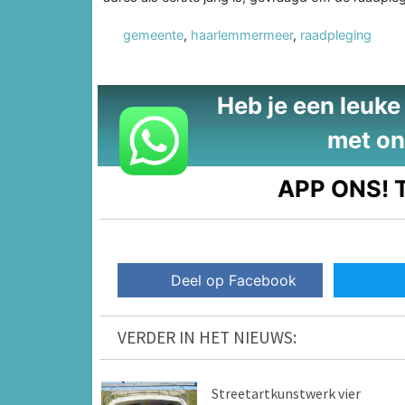
gemeente
,
haarlemmermeer
,
raadpleging
Heb je een leuke t
met on
APP ONS!
T
Deel op Facebook
VERDER IN HET NIEUWS:
Streetartkunstwerk vier