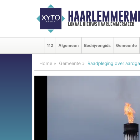
HAARLEMMERME
lokaal nieuws haarlemmermeer
112
Algemeen
Bedrijvengids
Gemeente
Home
Gemeente
Raadpleging over aardga