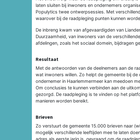
laten sluiten bij inwoners en ondernemers orga
Populytics twee ontwerpsessies. Met verschillen
waarover bij de raadpleging punten kunnen worde
De inbreng kwam van afgevaardigden van Liande
Duurzaamheid, van inwoners van de verschillende
afdelingen, zoals het sociaal domein, bijdragen g
Resultaat
Met de antwoorden van de deelnemers aan de raa
wat inwoners willen. Zo helpt de gemeente bij d
ondernemer in Haarlemmermeer kan meedoen met 
Om conclusies te kunnen verbinden aan de uitkoms
gezorgd. De raadpleging is te vinden op het plat
manieren worden bereikt.
Brieven
Zo verstuurt de gemeente 15.000 brieven naar (w
mogelijk verschillende leeftijden mee te laten do
adres als eerste jarig is, gevraagd om de raadpleg