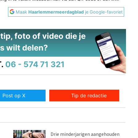
Maak
Haarlemmermeerdagblad
je Google-favoriet
ip, foto of video die je
s wilt delen?
.
06 - 574 71 321
Post op X
Tip de redactie
Drie minderjarigen aangehouden