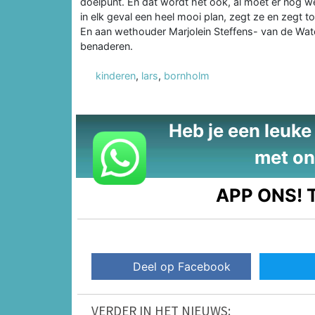
doelpunt. En dat wordt het ook, al moet er nog w
in elk geval een heel mooi plan, zegt ze en zegt t
En aan wethouder Marjolein Steffens- van de Wate
benaderen.
kinderen
,
lars
,
bornholm
Heb je een leuke t
met on
APP ONS!
T
Deel op Facebook
VERDER IN HET NIEUWS: