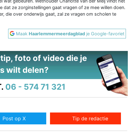
el wat gebeuren. Wethouder Charlotte van der Meij vindt het
oe dat ze zorginstellingen gaat vragen of ze mee willen doen.
r, die over onderwijs gaat, zal ze vragen om scholen te
Maak
Haarlemmermeerdagblad
je Google-favoriet
ip, foto of video die je
s wilt delen?
.
06 - 574 71 321
Post op X
Tip de redactie