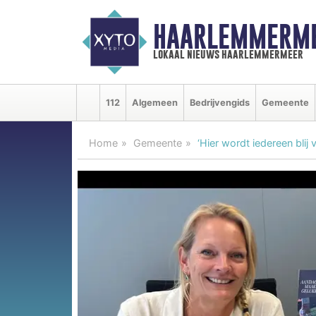
HAARLEMMERME
lokaal nieuws haarlemmermeer
112
Algemeen
Bedrijvengids
Gemeente
Home
Gemeente
‘Hier wordt iedereen blij 