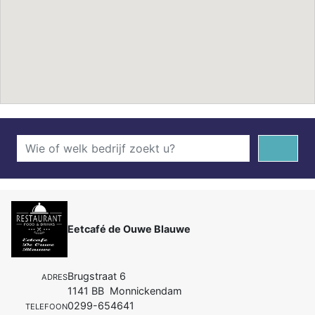
Eetcafé de Ouwe Blauwe
Brugstraat 6
ADRES
1141 BB Monnickendam
0299-654641
TELEFOON