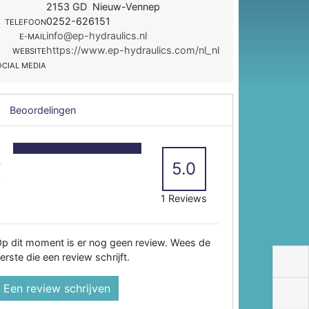
2153 GD Nieuw-Vennep
0252-626151
TELEFOON
info@ep-hydraulics.nl
E-MAIL
https://www.ep-hydraulics.com/nl_nl
WEBSITE
OCIAL MEDIA
Beoordelingen
5
4
5.0
3
2
1 Reviews
p dit moment is er nog geen review. Wees de
erste die een review schrijft.
Een review schrijven