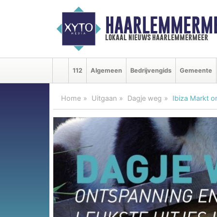
HAARLEMMERME
lokaal nieuws haarlemmermeer
112
Algemeen
Bedrijvengids
Gemeente
Home
Uitgaan
Dagje weg
Ibiza Markt 