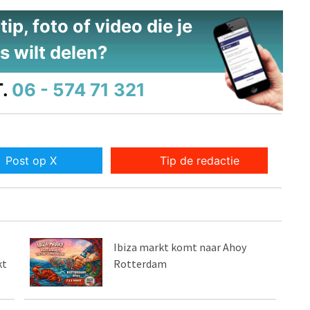
ip, foto of video die je
s wilt delen?
.
06 - 574 71 321
Post op X
Tip de redactie
Ibiza markt komt naar Ahoy
kt
Rotterdam