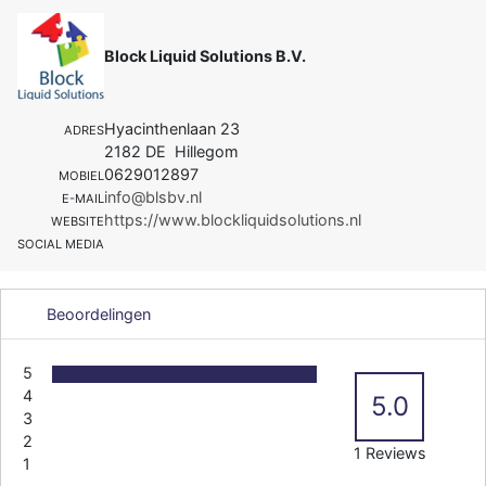
Block Liquid Solutions B.V.
Hyacinthenlaan 23
ADRES
2182 DE Hillegom
0629012897
MOBIEL
info@blsbv.nl
E-MAIL
https://www.blockliquidsolutions.nl
WEBSITE
SOCIAL MEDIA
Beoordelingen
5
4
5.0
3
2
1 Reviews
1