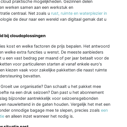
 cloud praktische mogelijkheden. Gezinnen delen
oten werken samen aan een werkstuk en
tratie centraal. Net zoals u
rust, ruimte en waterplezier in
logie de deur naar een wereld van digitaal gemak dat u
d bij cloudoplossingen
es kost en welke factoren de prijs bepalen. Het antwoord
en welke extra functies u wenst. De meeste aanbieders
u een vast bedrag per maand of per jaar betaalt voor de
tten voor particulieren starten al vanaf enkele euro's
en kiezen vaak voor zakelijke pakketten die naast ruimte
dersteuning bevatten.
it. Groeit uw organisatie? Dan schaalt u het pakket mee
hoefte na een druk seizoen? Dan past u het abonnement
lag bijzonder aantrekkelijk voor seizoensgebonden
ven nauwlettend in de gaten houden. Vergelijk het met een
n zonder onnodige bagage mee te slepen, precies zoals
een
tie
en alleen inzet wanneer het nodig is.
w situatie past