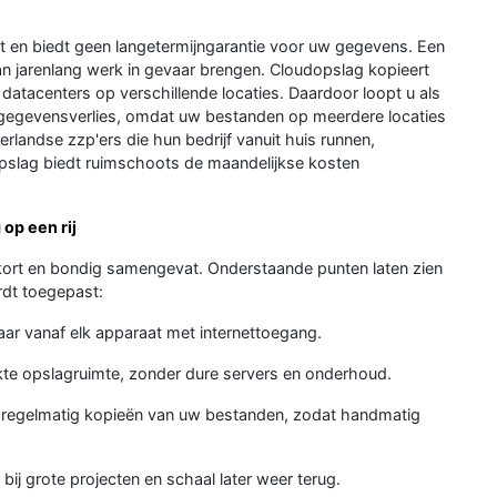
kt en biedt geen langetermijngarantie voor uw gegevens. Een
an jarenlang werk in gevaar brengen. Cloudopslag kopieert
atacenters op verschillende locaties. Daardoor loopt u als
 gegevensverlies, omdat uw bestanden op meerdere locaties
landse zzp'ers die hun bedrijf vanuit huis runnen,
pslag biedt ruimschoots de maandelijkse kosten
op een rij
 kort en bondig samengevat. Onderstaande punten laten zien
dt toegepast:
aar vanaf elk apparaat met internettoegang.
ikte opslagruimte, zonder dure servers en onderhoud.
 regelmatig kopieën van uw bestanden, zodat handmatig
bij grote projecten en schaal later weer terug.