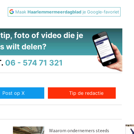
Maak
Haarlemmermeerdagblad
je Google-favoriet
ip, foto of video die je
s wilt delen?
.
06 - 574 71 321
Post op X
Tip de redactie
Waarom ondernemers steeds