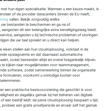
 met hun eigen specialisatie. Wanneer u een keuze maakt, is
ntroleer of de provider datacenters binnen de EU heeft,
eving
vallen. Bekijk zorgvuldig welke
 uw bestanden te beschermen en ga na of
aangezien dit een belangrijke extra beveiligingslaag biedt.
service, aangezien u bij technische problemen of storingen
ijgen die uw taal spreekt en u direct kan helpen.
 eisen stellen aan hun cloudoplossing, volstaat in de
oende opslagruimte en dat daarnaast automatische
kt, zodat bestanden altijd en overal toegankelijk blijven.
g te kijken naar mogelijkheden voor teammanagement,
ande software, zodat samenwerking binnen de organisatie
r te formuleren, voorkomt u onnodige kosten voor
i belemmeren.
er een praktische basisvoorziening die geschikt is voor
iligheid en dagelijks gemak bij het beheren van digitale
f een bedrijf leidt: de juiste cloudoplossing bespaart u tijd,
s, probeer een gratis proefperiode en ervaar zelf het gemak