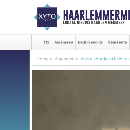
HAARLEMMERME
lokaal nieuws haarlemmermeer
112
Algemeen
Bedrijvengids
Gemeente
Home
Algemeen
Welke voordelen biedt c