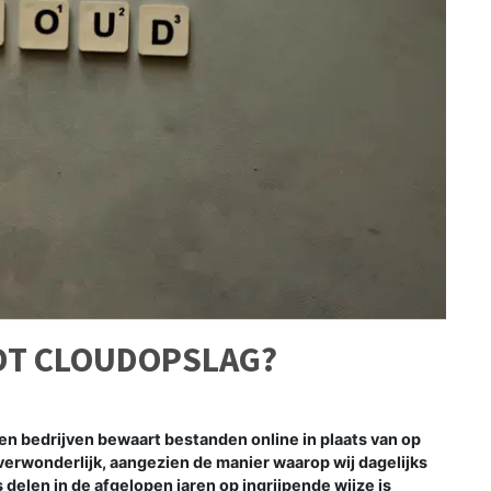
DT CLOUDOPSLAG?
n bedrijven bewaart bestanden online in plaats van op
t verwonderlijk, aangezien de manier waarop wij dagelijks
elen in de afgelopen jaren op ingrijpende wijze is