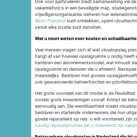
Ook voor particulieren biedt samenwerking via de
vakantiefoto's in een beveiligde map, studiegen
vrijwilligersorganisaties beheren hun ledenadminis
West-Friesland
kunt ontdekken, opent cloudtechno
vanuit elke locatie kunt benutten.
Wat u moet weten over kosten en schaalbaarhei
Veel mensen vragen zich af wat cloudopslag preci
hangt af van hoeveel opslagruimte u nodig heeft 
hanteren een abonnementsmodel, wat inhoudt dat 
opslagruimte en diensten die u afneemt. Basispakke
maandelijks. Bedrijven met grotere opslagbehoeft
ook geavanceerde beheerfuncties en prioriteitson
Het grote voordeel van dit model is de flexibilite
zonder grote investeringen vooraf. Krimpt de be
eenvoudig aan. Die wendbaarheid maakt cloudops
bedrijven en startende ondernemers die hun uitga
goede reparatiekit op reis: u wilt voorbereid zij
handig reparatiemiddel dat u meeneemt op vakan
Betrouwbare cloudopslag in Nederland die bij u