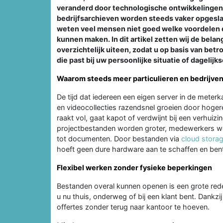
veranderd door technologische ontwikkelingen. 
bedrijfsarchieven worden steeds vaker opgeslag
weten veel mensen niet goed welke voordelen de
kunnen maken. In dit artikel zetten wij de bela
overzichtelijk uiteen, zodat u op basis van b
die past bij uw persoonlijke situatie of dagelijk
Waarom steeds meer particulieren en bedrijven 
De tijd dat iedereen een eigen server in de meterk
en videocollecties razendsnel groeien door hoge
raakt vol, gaat kapot of verdwijnt bij een verhuiz
projectbestanden worden groter, medewerkers we
tot documenten. Door bestanden via
cloud stora
hoeft geen dure hardware aan te schaffen en bent n
Flexibel werken zonder fysieke beperkingen
Bestanden overal kunnen openen is een grote reden
u nu thuis, onderweg of bij een klant bent. Dankzij
offertes zonder terug naar kantoor te hoeven.