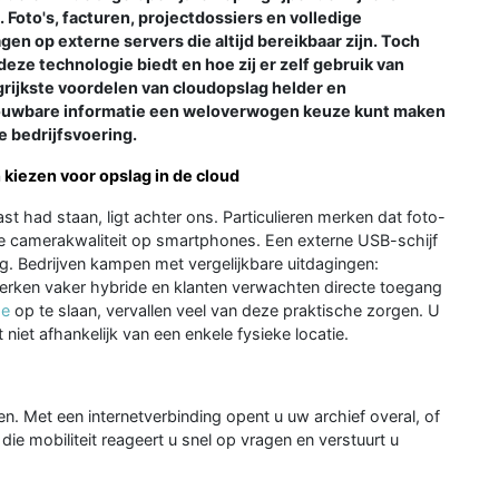
Foto's, facturen, projectdossiers en volledige
en op externe servers die altijd bereikbaar zijn. Toch
ze technologie biedt en hoe zij er zelf gebruik van
ngrijkste voordelen van cloudopslag helder en
etrouwbare informatie een weloverwogen keuze kunt maken
se bedrijfsvoering.
kiezen voor opslag in de cloud
ast had staan, ligt achter ons. Particulieren merken dat foto-
re camerakwaliteit op smartphones. Een externe USB-schijf
ing. Bedrijven kampen met vergelijkbare uitdagingen:
rken vaker hybride en klanten verwachten directe toegang
ge
op te slaan, vervallen veel van deze praktische zorgen. U
iet afhankelijk van een enkele fysieke locatie.
. Met een internetverbinding opent u uw archief overal, of
 die mobiliteit reageert u snel op vragen en verstuurt u