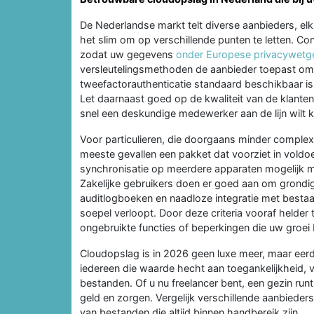
De Nederlandse markt telt diverse aanbieders, elk
het slim om op verschillende punten te letten. Co
zodat uw gegevens
onder Europese privacywetg
versleutelingsmethoden de aanbieder toepast om
tweefactorauthenticatie standaard beschikbaar is, 
Let daarnaast goed op de kwaliteit van de klanten
snel een deskundige medewerker aan de lijn wilt kr
Voor particulieren, die doorgaans minder complexe
meeste gevallen een pakket dat voorziet in vold
synchronisatie op meerdere apparaten mogelijk maa
Zakelijke gebruikers doen er goed aan om grondi
auditlogboeken en naadloze integratie met besta
soepel verloopt. Door deze criteria vooraf helde
ongebruikte functies of beperkingen die uw groe
Cloudopslag is in 2026 geen luxe meer, maar eerd
iedereen die waarde hecht aan toegankelijkheid, ve
bestanden. Of u nu freelancer bent, een gezin runt o
geld en zorgen. Vergelijk verschillende aanbieder
van bestanden die altijd binnen handbereik zijn.